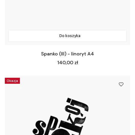
Do koszyka
Spanko (III) - linoryt A4
Cena
140,00 zł
Okazja