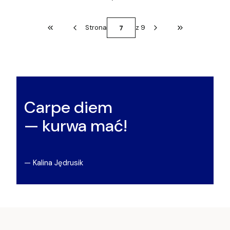
Strona
z 9
Wróć do pierwszej strony z produktami
Przejdź do osta
Carpe diem
— kurwa mać!
— Kalina Jędrusik