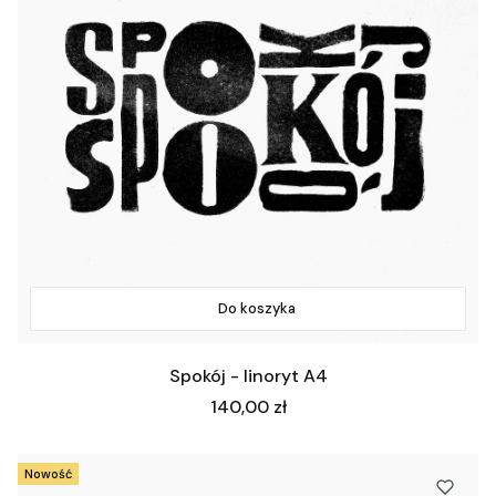
Do koszyka
Spokój - linoryt A4
Cena
140,00 zł
Nowość