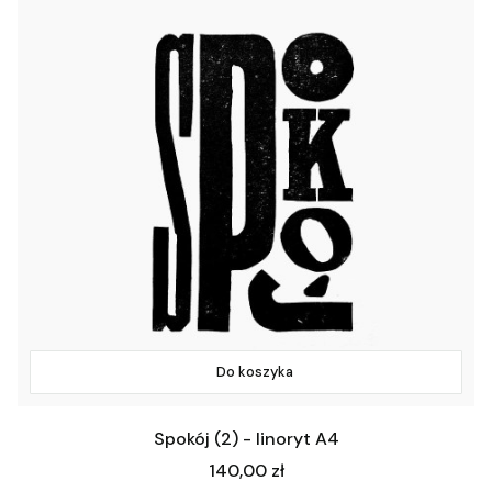
Do koszyka
Spokój (2) - linoryt A4
Cena
140,00 zł