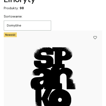
Produkty:
98
Lista produktów
Sortowanie:
Domyślne
Nowość