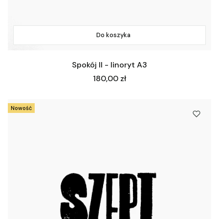
Do koszyka
Spokój II - linoryt A3
Cena
180,00 zł
Nowość