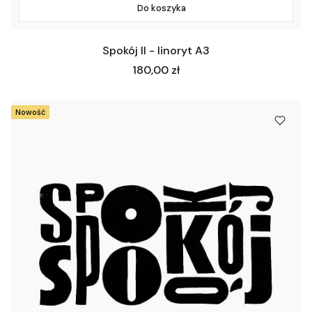
Do koszyka
Spokój II - linoryt A3
Cena
180,00 zł
Nowość