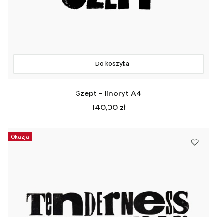
Do koszyka
Szept - linoryt A4
Cena
140,00 zł
Okazja