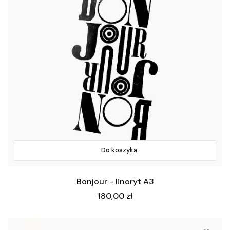
Do koszyka
Bonjour - linoryt A3
Cena
180,00 zł