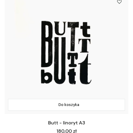
Do koszyka
Butt - linoryt A3
Cena
180,00 zł