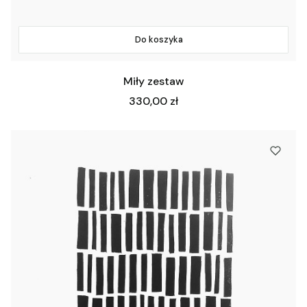
Do koszyka
Miły zestaw
Cena
330,00 zł