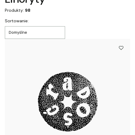
Produkty:
98
Lista produktów
Sortowanie:
Domyślne