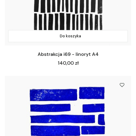
Do koszyka
Abstrakcja i69 - linoryt A4
Cena
140,00 zł