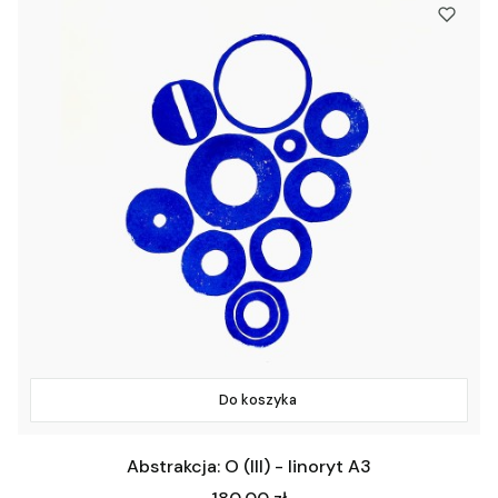
Do koszyka
Abstrakcja: O (III) - linoryt A3
Cena