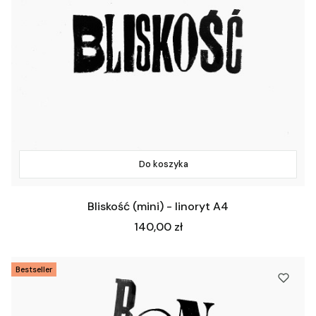
Do koszyka
Bliskość (mini) - linoryt A4
Cena
140,00 zł
Bestseller