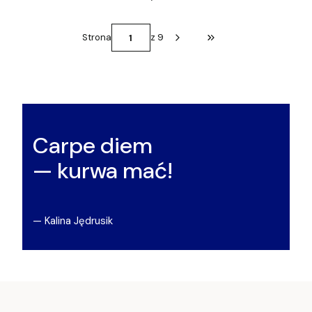
Strona
z 9
Przejdź do ostatniej st
Carpe diem
— kurwa mać!
— Kalina Jędrusik