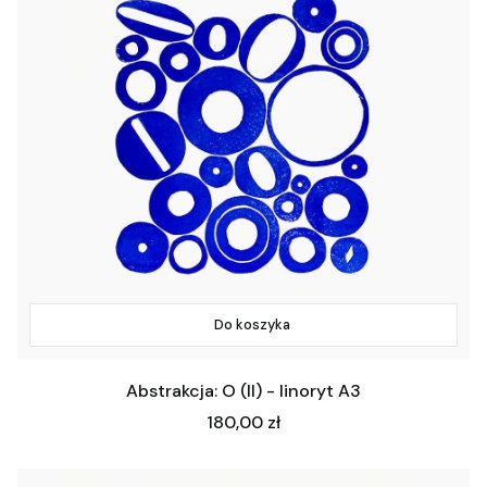
Do koszyka
Abstrakcja: O (II) - linoryt A3
Cena
180,00 zł