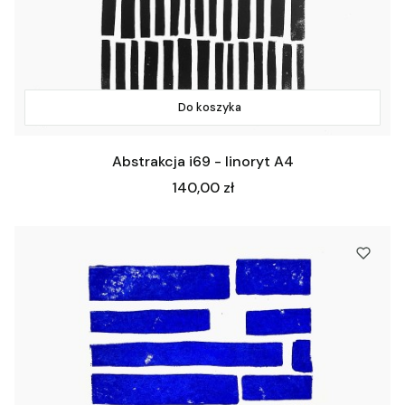
Do koszyka
Abstrakcja i69 - linoryt A4
Cena
140,00 zł