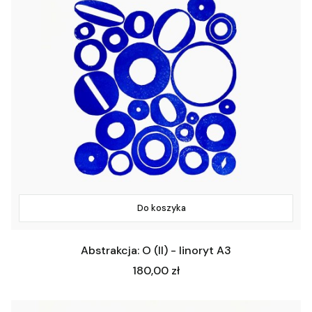
Do koszyka
Abstrakcja: O (II) - linoryt A3
Cena
180,00 zł