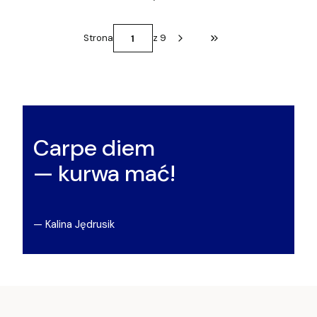
Strona
z 9
Przejdź do ostatniej st
Carpe diem
— kurwa mać!
— Kalina Jędrusik