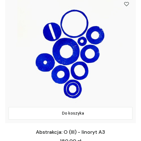
Do koszyka
Abstrakcja: O (III) - linoryt A3
Cena