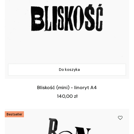
Do koszyka
Bliskość (mini) - linoryt A4
Cena
140,00 zł
Bestseller