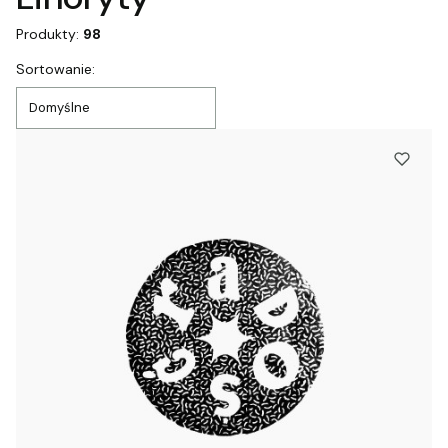
Produkty:
98
Lista produktów
Sortowanie:
Domyślne