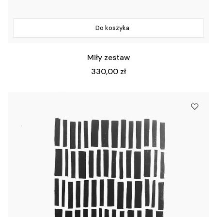
Do koszyka
Miły zestaw
Cena
330,00 zł