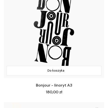
Do koszyka
Bonjour - linoryt A3
Cena
180,00 zł