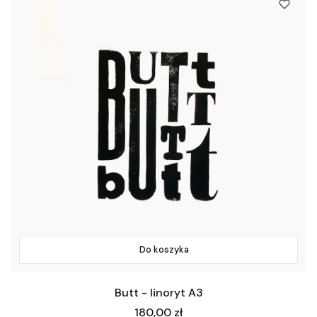
Do koszyka
Butt - linoryt A3
Cena
180,00 zł