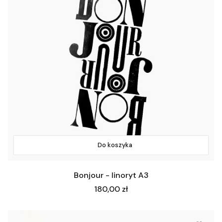
Do koszyka
Bonjour - linoryt A3
Cena
180,00 zł