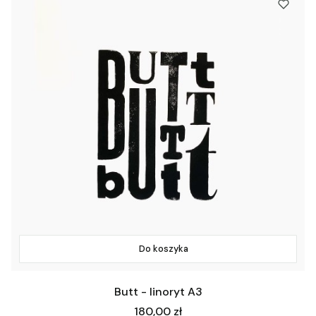
Do koszyka
Butt - linoryt A3
Cena
180,00 zł