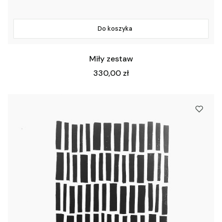
Do koszyka
Miły zestaw
Cena
330,00 zł