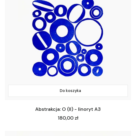
Do koszyka
Abstrakcja: O (II) - linoryt A3
Cena
180,00 zł