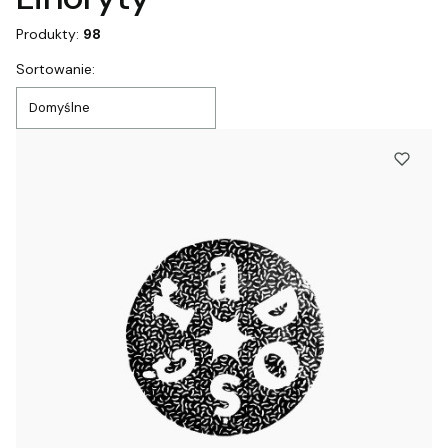
Produkty:
98
Lista produktów
Sortowanie:
Domyślne