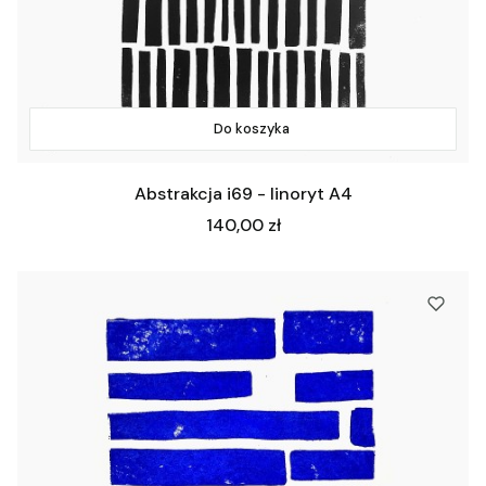
Do koszyka
Abstrakcja i69 - linoryt A4
Cena
140,00 zł