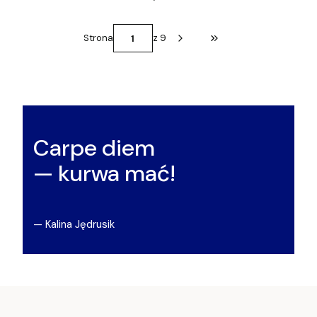
Strona
z 9
Przejdź do ostatniej st
Carpe diem
— kurwa mać!
— Kalina Jędrusik