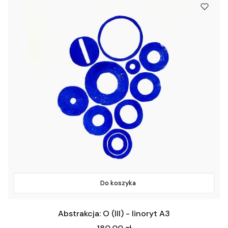
Do koszyka
Abstrakcja: O (III) - linoryt A3
Cena