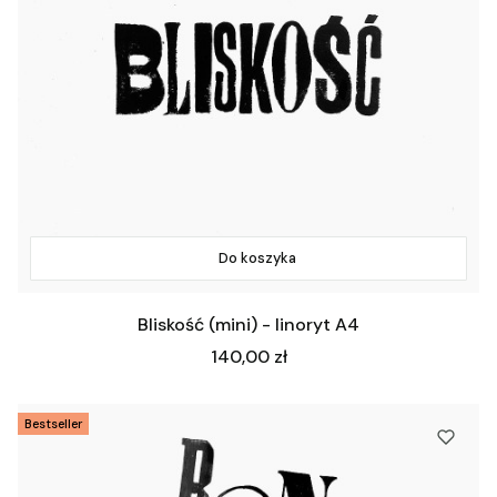
Do koszyka
Bliskość (mini) - linoryt A4
Cena
140,00 zł
Bestseller