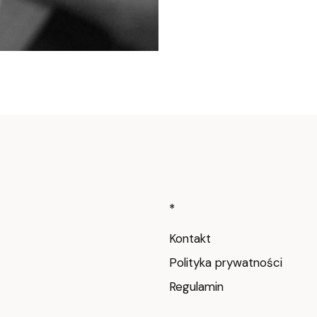
Linki w stop
*
Kontakt
Polityka prywatności
Regulamin