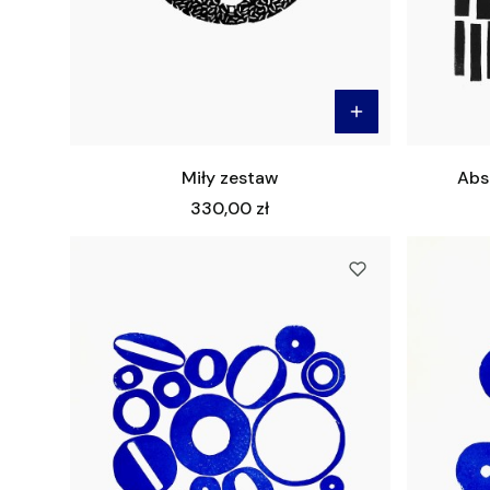
Miły zestaw
Abst
Cena
330,00 zł