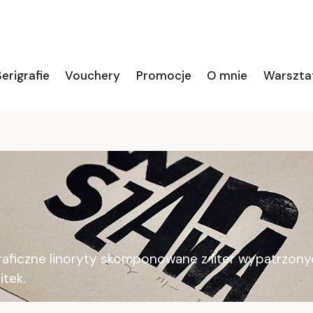
erigrafie
Vouchery
Promocje
O mnie
Warszta
ograficzne linoryty skomponowane z liter wypatrzon
itek.