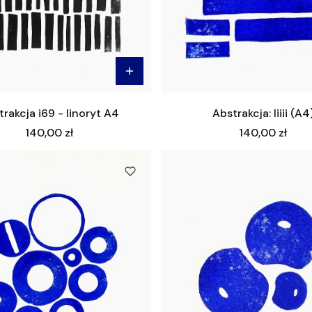
rakcja i69 - linoryt A4
Abstrakcja: Iiiii (A4
Cena
Cena
140,00 zł
140,00 zł