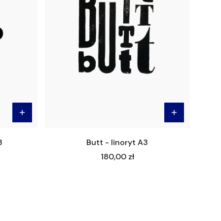
3
Butt - linoryt A3
Cena
180,00 zł