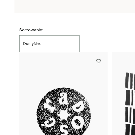
Lista produktów
Sortowanie:
Domyślne