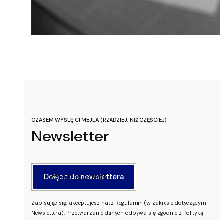
CZASEM WYŚLĘ CI MEJLA (RZADZIEJ, NIŻ CZĘŚCIEJ)
Newsletter
Twój adres e-mail
Dołącz do newslettera
Zapisując się, akceptujesz nasz Regulamin (w zakresie dotyczącym
Newslettera). Przetwarzanie danych odbywa się zgodnie z Polityką