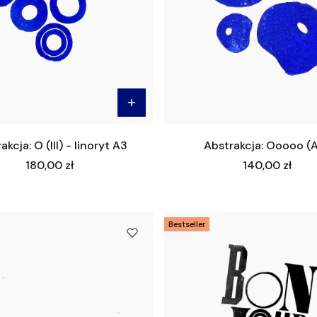
akcja: O (III) - linoryt A3
Abstrakcja: Ooooo (
Cena
Cena
180,00 zł
140,00 zł
Bestseller