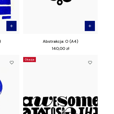
)
Abstrakcja: O (A4)
Cena
140,00 zł
Okazja