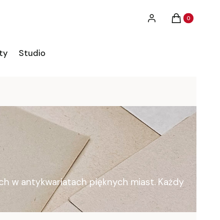
Produkty w ko
Zaloguj się
Koszyk
ty
Studio
ych w antykwariatach pięknych miast. Każdy