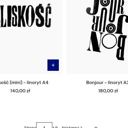
kość (mini) - linoryt A4
Bonjour - linoryt A
Cena
Cena
140,00 zł
180,00 zł
Strona
z 9
Następna