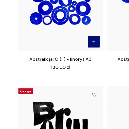
Abstrakcja: O (II) - linoryt A3
Abstr
Cena
180,00 zł
Okazja