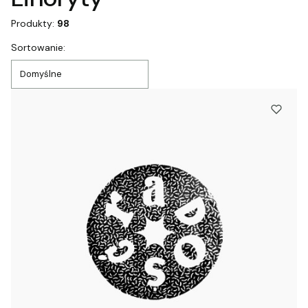
Produkty:
98
Lista produktów
Sortowanie:
Domyślne