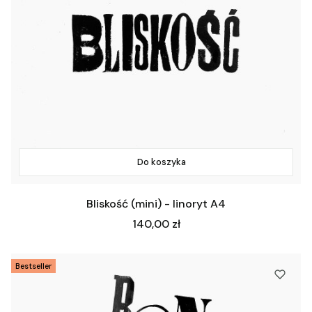
Do koszyka
Bliskość (mini) - linoryt A4
Cena
140,00 zł
Bestseller