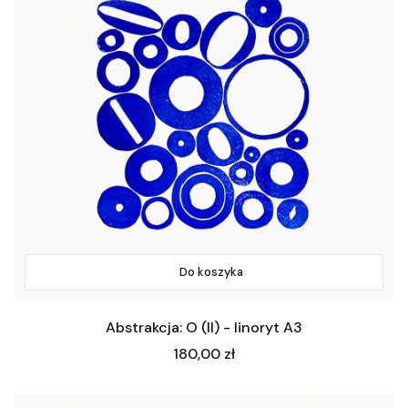
Do koszyka
Abstrakcja: O (II) - linoryt A3
Cena
180,00 zł