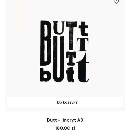
Do koszyka
Butt - linoryt A3
Cena
180,00 zł