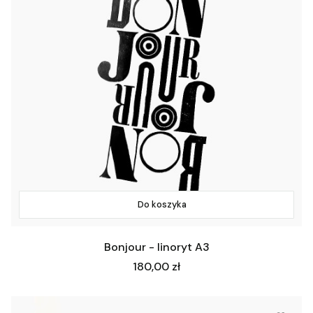
Do koszyka
Bonjour - linoryt A3
Cena
180,00 zł