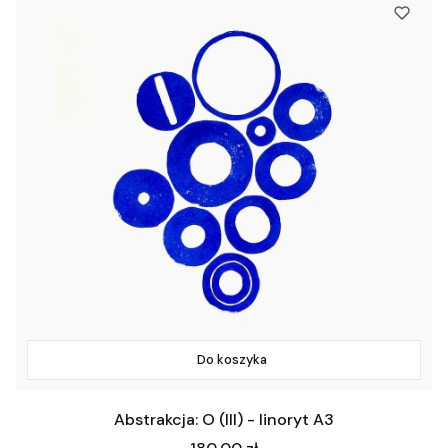
Do koszyka
Abstrakcja: O (III) - linoryt A3
Cena