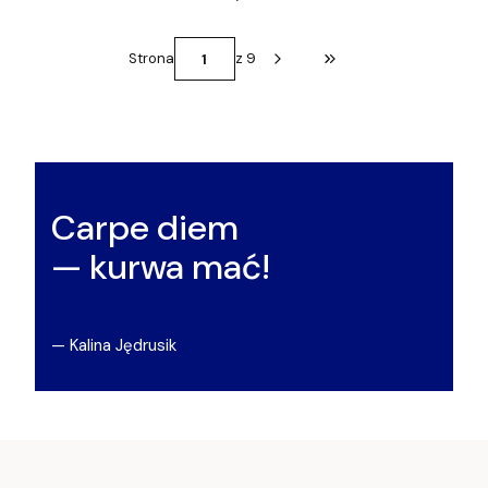
Strona
z 9
Przejdź do ostatniej st
Carpe diem
— kurwa mać!
— Kalina Jędrusik