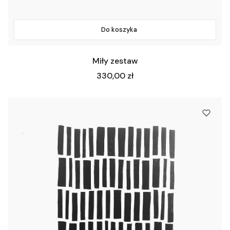
Do koszyka
Miły zestaw
Cena
330,00 zł