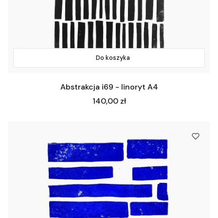
Do koszyka
Abstrakcja i69 - linoryt A4
Cena
140,00 zł