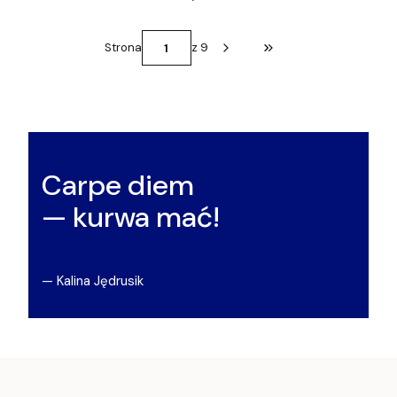
Strona
z 9
Przejdź do ostatniej st
Carpe diem
— kurwa mać!
— Kalina Jędrusik