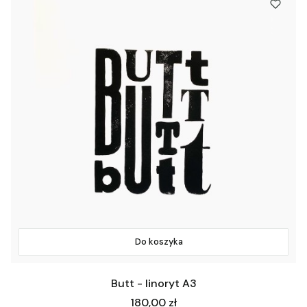
Do koszyka
Butt - linoryt A3
Cena
180,00 zł