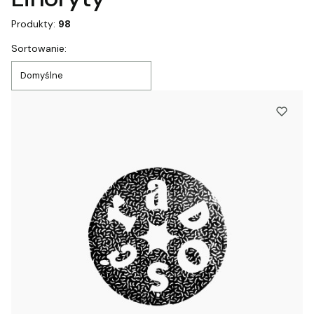
Produkty:
98
Lista produktów
Sortowanie:
Domyślne