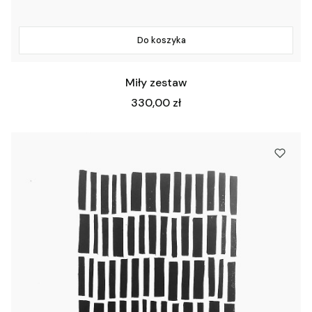
Do koszyka
Miły zestaw
Cena
330,00 zł