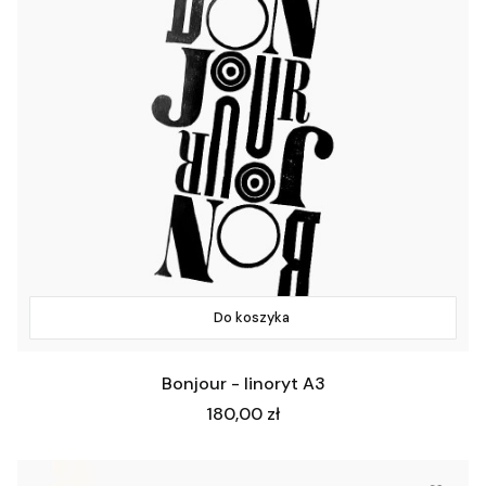
Do koszyka
Bonjour - linoryt A3
Cena
180,00 zł