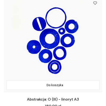
Do koszyka
Abstrakcja: O (III) - linoryt A3
Cena