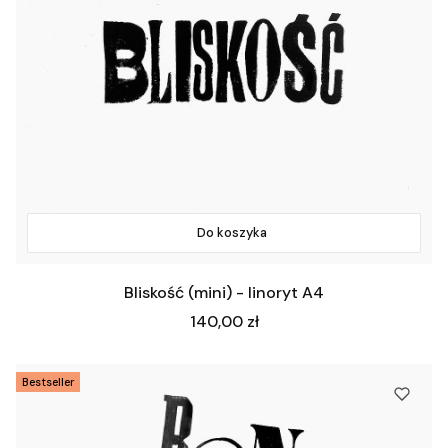
Do koszyka
Bliskość (mini) - linoryt A4
Cena
140,00 zł
Bestseller