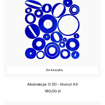
Do koszyka
Abstrakcja: O (II) - linoryt A3
Cena
180,00 zł