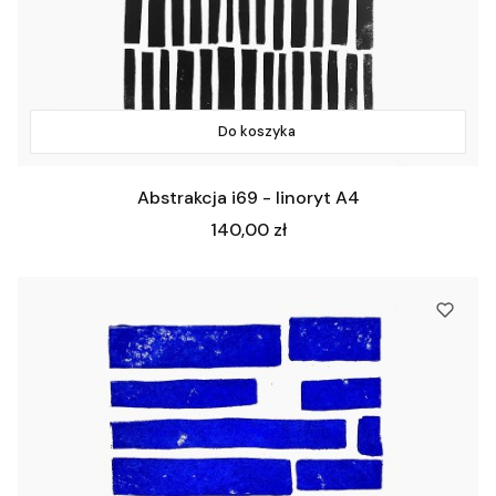
Do koszyka
Abstrakcja i69 - linoryt A4
Cena
140,00 zł