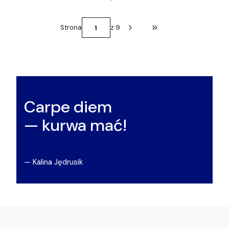
Strona
z 9
Przejdź do ostatniej st
Carpe diem
— kurwa mać!
— Kalina Jędrusik