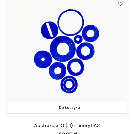
Do koszyka
Abstrakcja: O (III) - linoryt A3
Cena