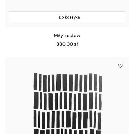
Do koszyka
Miły zestaw
Cena
330,00 zł