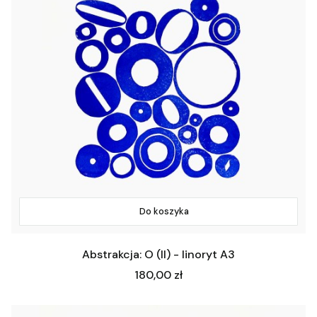
Do koszyka
Abstrakcja: O (II) - linoryt A3
Cena
180,00 zł