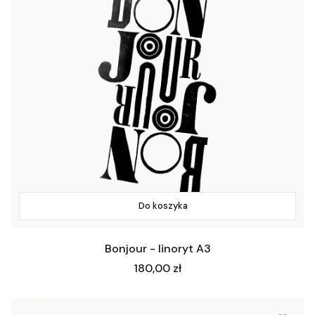
Do koszyka
Bonjour - linoryt A3
Cena
180,00 zł