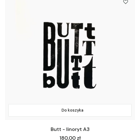
Do koszyka
Butt - linoryt A3
Cena
180,00 zł