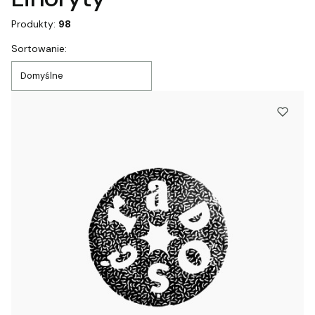
Produkty:
98
Lista produktów
Sortowanie:
Domyślne