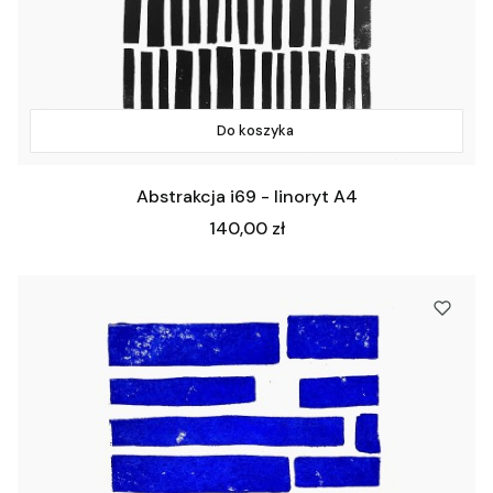
Do koszyka
Abstrakcja i69 - linoryt A4
Cena
140,00 zł