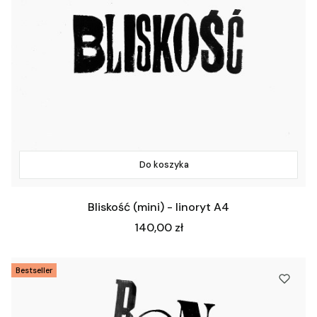
Do koszyka
Bliskość (mini) - linoryt A4
Cena
140,00 zł
Bestseller