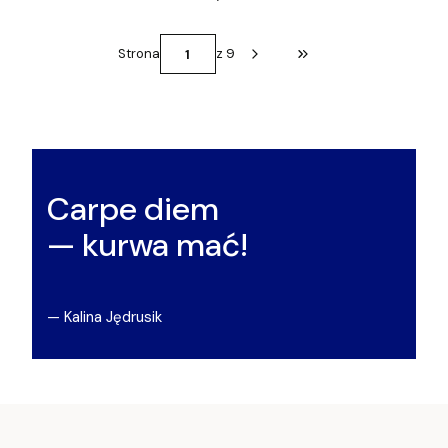
Strona
z 9
Przejdź do ostatniej st
Carpe diem
— kurwa mać!
— Kalina Jędrusik