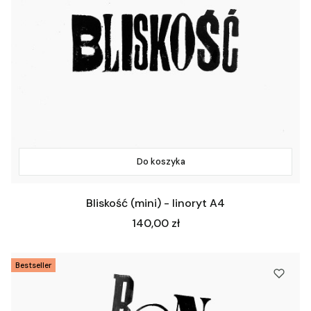
Do koszyka
Bliskość (mini) - linoryt A4
Cena
140,00 zł
Bestseller