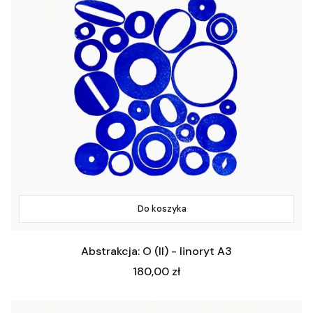
Do koszyka
Abstrakcja: O (II) - linoryt A3
Cena
180,00 zł