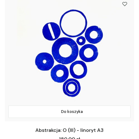
Do koszyka
Abstrakcja: O (III) - linoryt A3
Cena