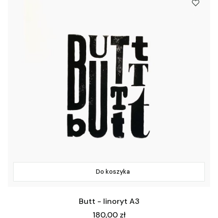
Do koszyka
Butt - linoryt A3
Cena
180,00 zł