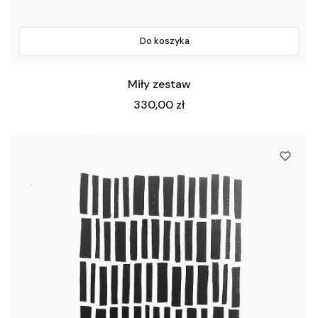
Do koszyka
Miły zestaw
Cena
330,00 zł