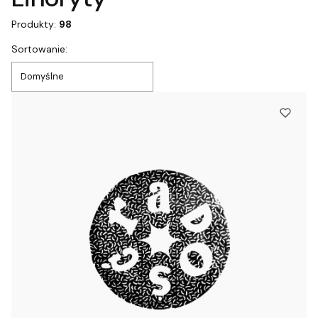
Produkty:
98
Lista produktów
Sortowanie:
Domyślne