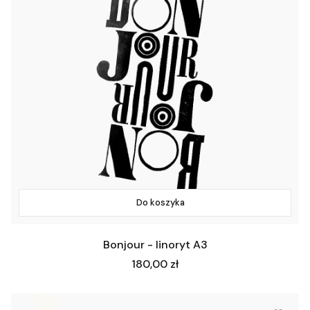
Do koszyka
Bonjour - linoryt A3
Cena
180,00 zł