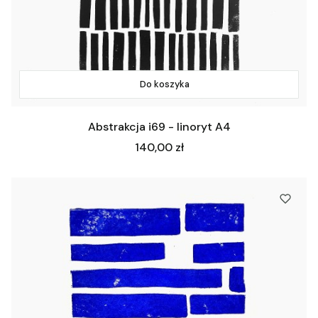
Do koszyka
Abstrakcja i69 - linoryt A4
Cena
140,00 zł