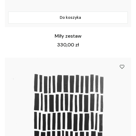
Do koszyka
Miły zestaw
Cena
330,00 zł