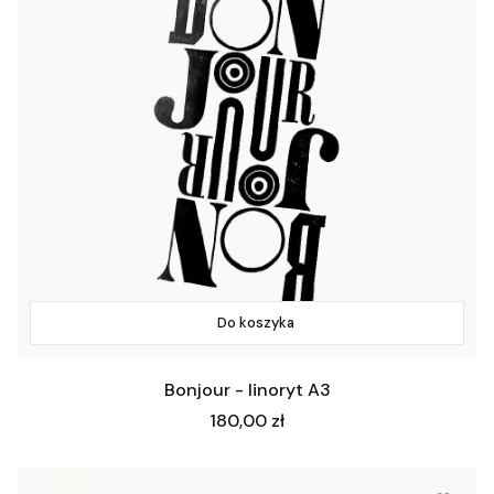
Do koszyka
Bonjour - linoryt A3
Cena
180,00 zł