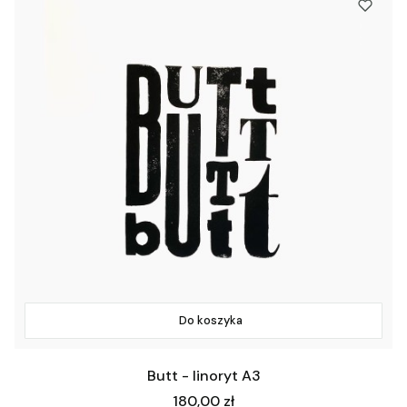
Do koszyka
Butt - linoryt A3
Cena
180,00 zł