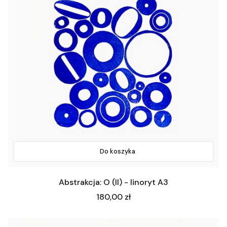
Do koszyka
Abstrakcja: O (II) - linoryt A3
Cena
180,00 zł