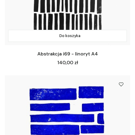
Do koszyka
Abstrakcja i69 - linoryt A4
Cena
140,00 zł