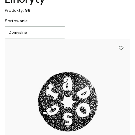
Produkty:
98
Lista produktów
Sortowanie:
Domyślne