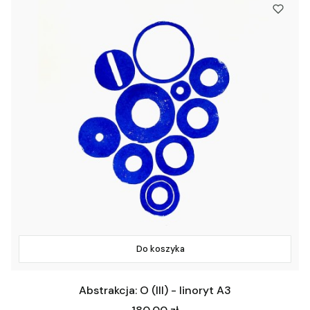
Do koszyka
Abstrakcja: O (III) - linoryt A3
Cena