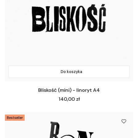
Do koszyka
Bliskość (mini) - linoryt A4
Cena
140,00 zł
Bestseller