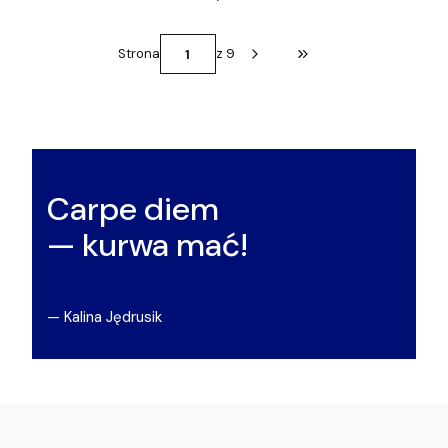
Strona
z 9
Przejdź do ostatniej st
Carpe diem
— kurwa mać!
— Kalina Jędrusik