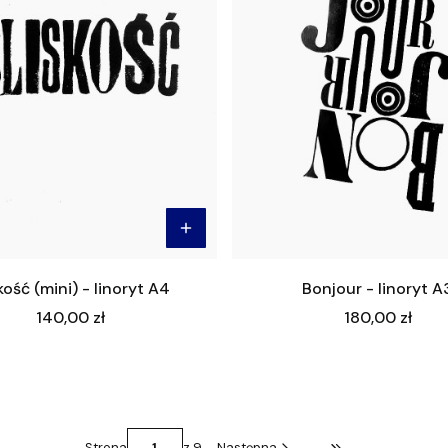
kość (mini) - linoryt A4
Bonjour - linoryt A
Cena
Cena
140,00 zł
180,00 zł
Strona
z 9
Następna