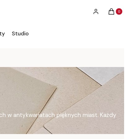
Produkty w ko
Zaloguj się
Koszyk
ty
Studio
ych w antykwariatach pięknych miast. Każdy