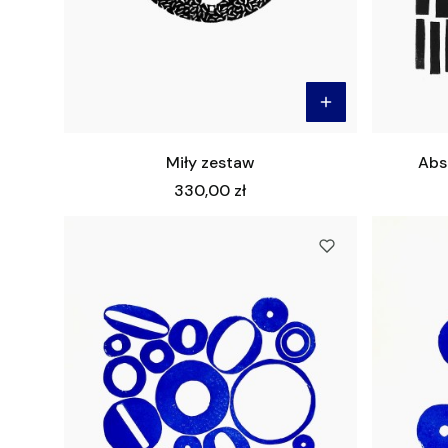
Miły zestaw
Abst
Cena
330,00 zł