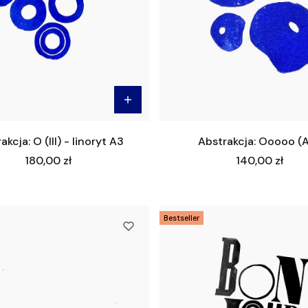
akcja: O (III) - linoryt A3
Abstrakcja: Ooooo (
Cena
Cena
180,00 zł
140,00 zł
Bestseller