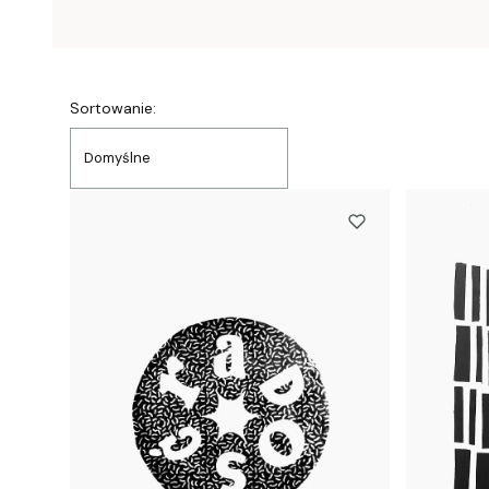
Lista produktów
Sortowanie:
Domyślne