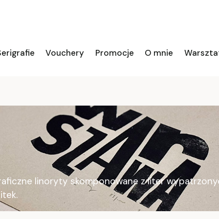
erigrafie
Vouchery
Promocje
O mnie
Warszta
ograficzne linoryty skomponowane z liter wypatrzon
itek.