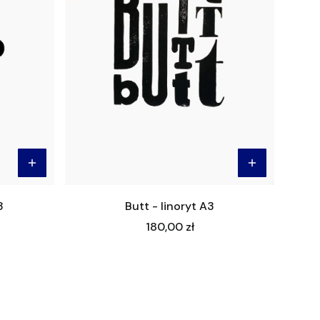
3
Butt - linoryt A3
Cena
180,00 zł