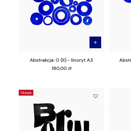
Abstrakcja: O (II) - linoryt A3
Abstr
Cena
180,00 zł
Okazja