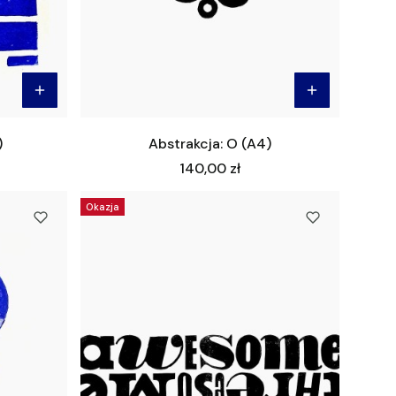
)
Abstrakcja: O (A4)
Cena
140,00 zł
Okazja