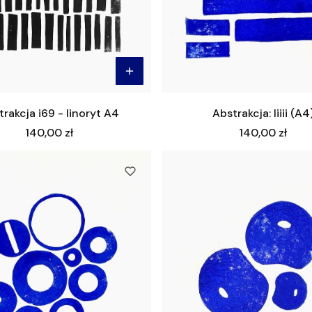
rakcja i69 - linoryt A4
Abstrakcja: Iiiii (A4
Cena
Cena
140,00 zł
140,00 zł