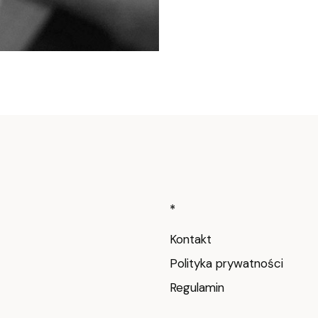
Linki w stop
*
Kontakt
Polityka prywatności
Regulamin