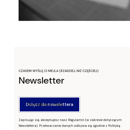
CZASEM WYŚLĘ CI MEJLA (RZADZIEJ, NIŻ CZĘŚCIEJ)
Newsletter
Twój adres e-mail
Dołącz do newslettera
Zapisując się, akceptujesz nasz Regulamin (w zakresie dotyczącym
Newslettera). Przetwarzanie danych odbywa się zgodnie z Polityką