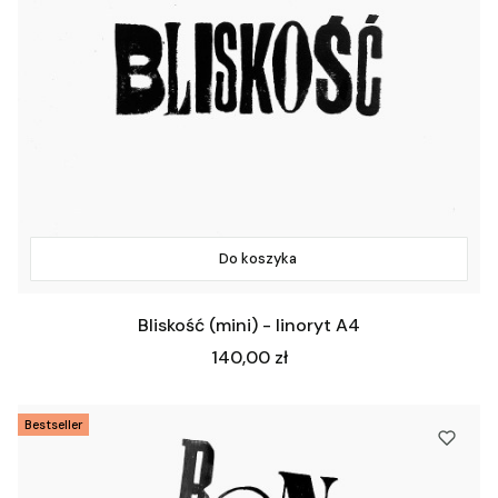
Do koszyka
Bliskość (mini) - linoryt A4
Cena
140,00 zł
Bestseller