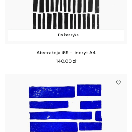
Do koszyka
Abstrakcja i69 - linoryt A4
Cena
140,00 zł