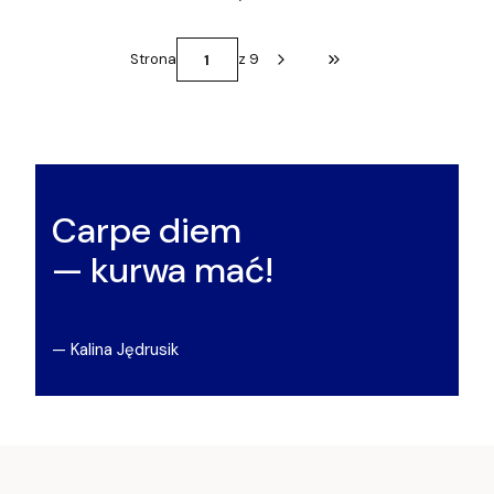
Strona
z 9
Przejdź do ostatniej st
Carpe diem
— kurwa mać!
— Kalina Jędrusik