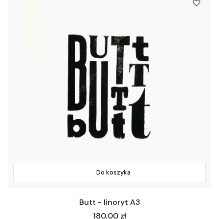
Do koszyka
Butt - linoryt A3
Cena
180,00 zł