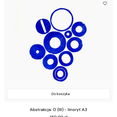
Do koszyka
Abstrakcja: O (III) - linoryt A3
Cena