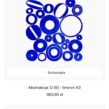
Do koszyka
Abstrakcja: O (II) - linoryt A3
Cena
180,00 zł