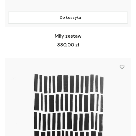
Do koszyka
Miły zestaw
Cena
330,00 zł