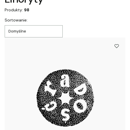
Produkty:
98
Lista produktów
Sortowanie:
Domyślne