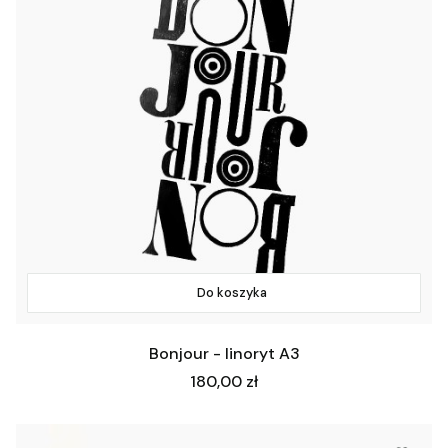
Do koszyka
Bonjour - linoryt A3
Cena
180,00 zł