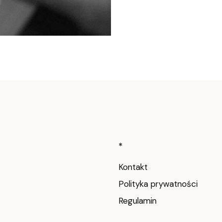
Linki w stop
*
Kontakt
Polityka prywatności
Regulamin