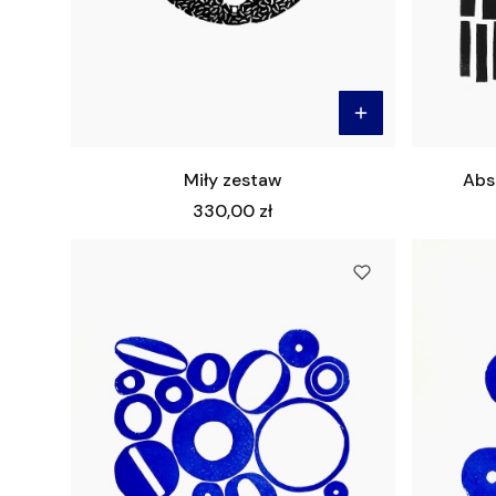
Miły zestaw
Abst
Cena
330,00 zł