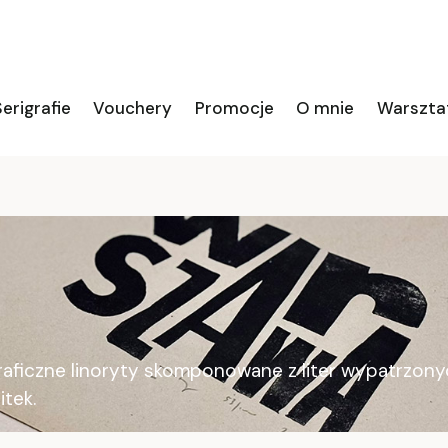
erigrafie
Vouchery
Promocje
O mnie
Warszta
ograficzne linoryty skomponowane z liter wypatrzon
itek.