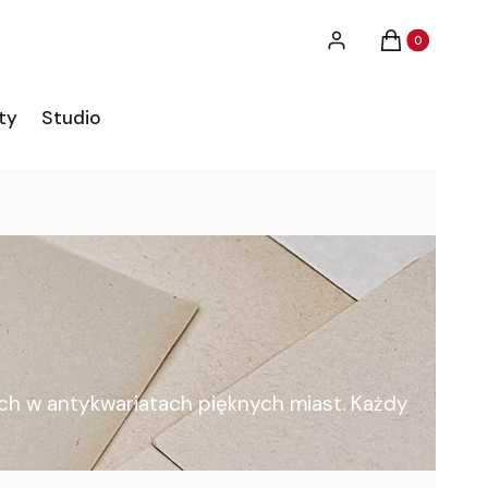
Produkty w ko
Zaloguj się
Koszyk
ty
Studio
ych w antykwariatach pięknych miast. Każdy