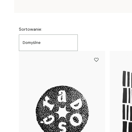
Lista produktów
Sortowanie:
Domyślne