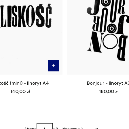
kość (mini) - linoryt A4
Bonjour - linoryt A
Cena
Cena
140,00 zł
180,00 zł
Strona
z 9
Następna