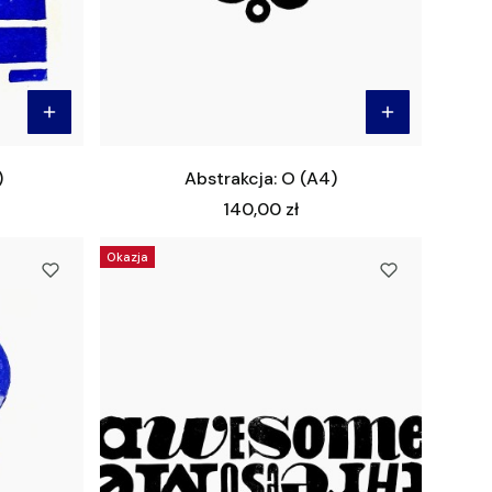
)
Abstrakcja: O (A4)
Cena
140,00 zł
Okazja