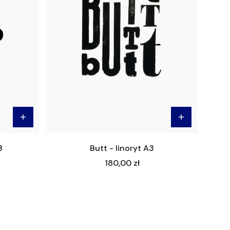
3
Butt - linoryt A3
Cena
180,00 zł