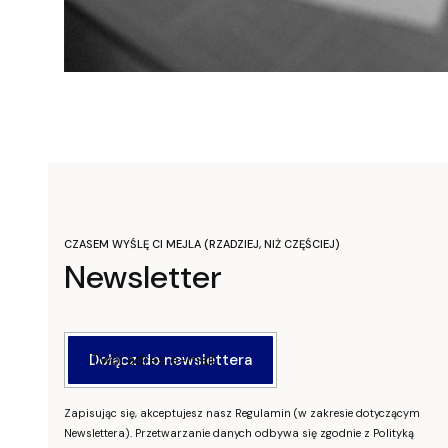
CZASEM WYŚLĘ CI MEJLA (RZADZIEJ, NIŻ CZĘŚCIEJ)
Newsletter
Twój adres e-mail
Dołącz do newslettera
Zapisując się, akceptujesz nasz Regulamin (w zakresie dotyczącym
Newslettera). Przetwarzanie danych odbywa się zgodnie z Polityką