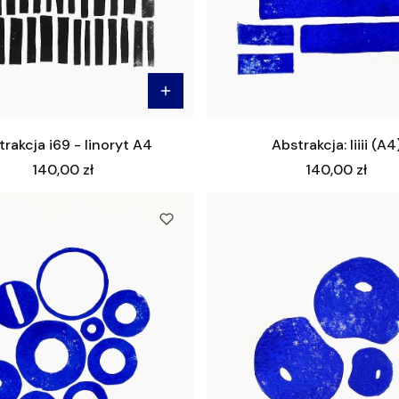
rakcja i69 - linoryt A4
Abstrakcja: Iiiii (A4
Cena
Cena
140,00 zł
140,00 zł