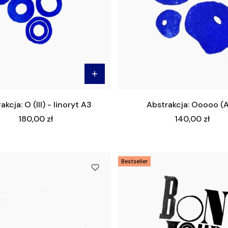
akcja: O (III) - linoryt A3
Abstrakcja: Ooooo (
Cena
Cena
180,00 zł
140,00 zł
Bestseller