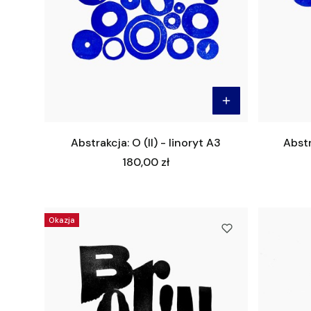
Abstrakcja: O (II) - linoryt A3
Abstr
Cena
180,00 zł
Okazja