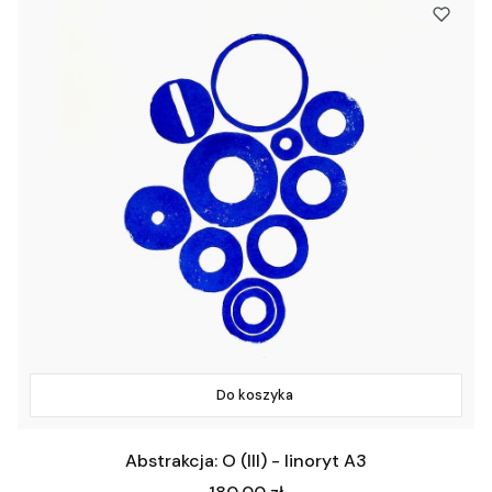
Do koszyka
Abstrakcja: O (III) - linoryt A3
Cena