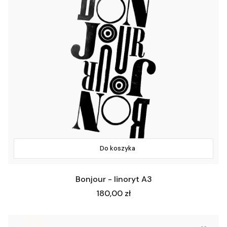
Do koszyka
Bonjour - linoryt A3
Cena
180,00 zł