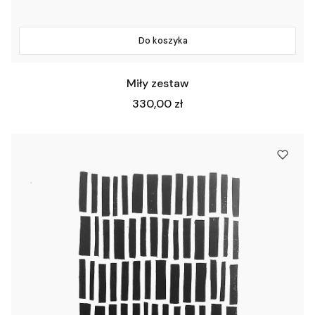
Do koszyka
Miły zestaw
Cena
330,00 zł