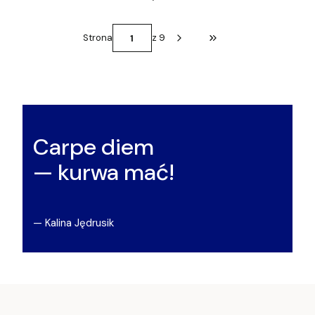
Strona
z 9
Przejdź do ostatniej st
Carpe diem
— kurwa mać!
— Kalina Jędrusik