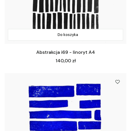
Do koszyka
Abstrakcja i69 - linoryt A4
Cena
140,00 zł