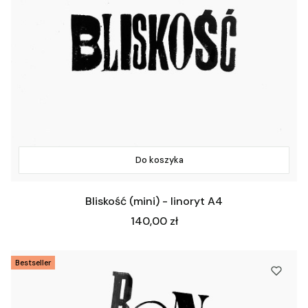
Do koszyka
Bliskość (mini) - linoryt A4
Cena
140,00 zł
Bestseller