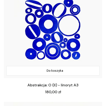
Do koszyka
Abstrakcja: O (II) - linoryt A3
Cena
180,00 zł