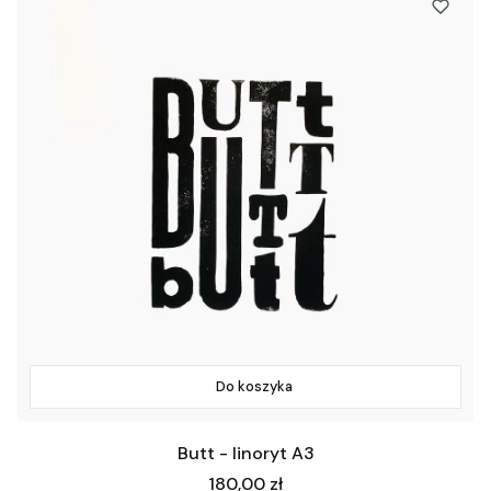
Do koszyka
Butt - linoryt A3
Cena
180,00 zł