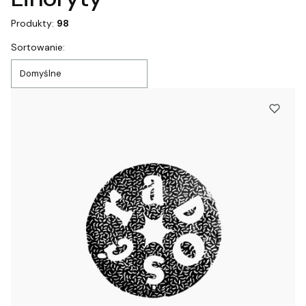
Produkty:
98
Lista produktów
Sortowanie:
Domyślne