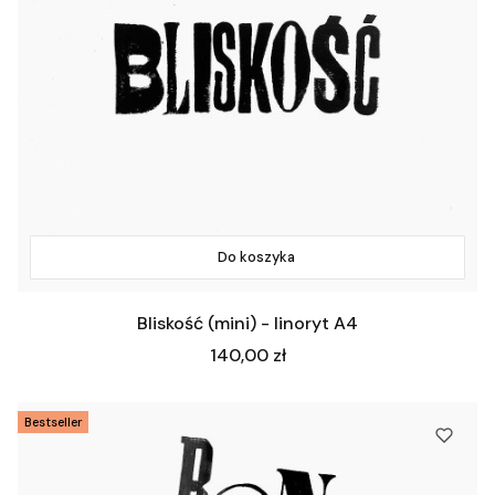
Do koszyka
Bliskość (mini) - linoryt A4
Cena
140,00 zł
Bestseller