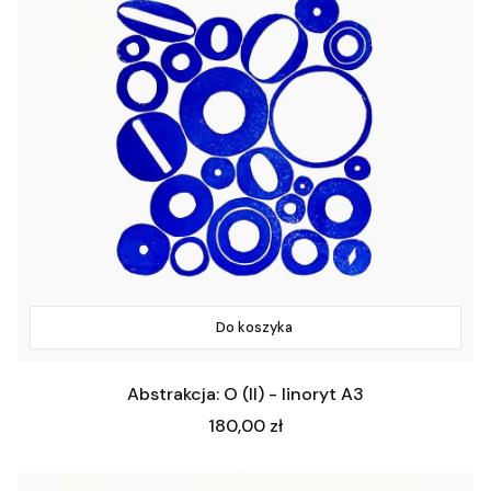
Do koszyka
Abstrakcja: O (II) - linoryt A3
Cena
180,00 zł