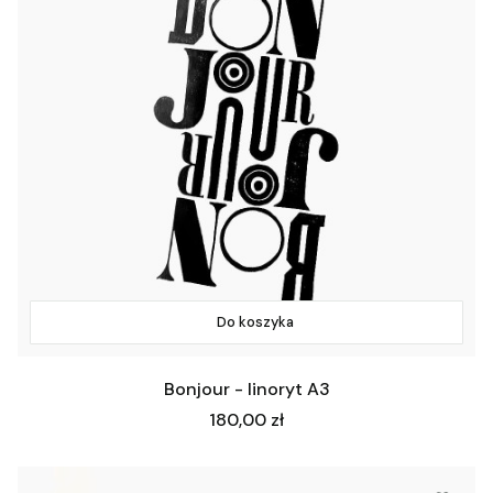
Do koszyka
Bonjour - linoryt A3
Cena
180,00 zł