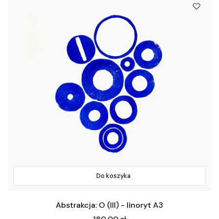
Do koszyka
Abstrakcja: O (III) - linoryt A3
Cena