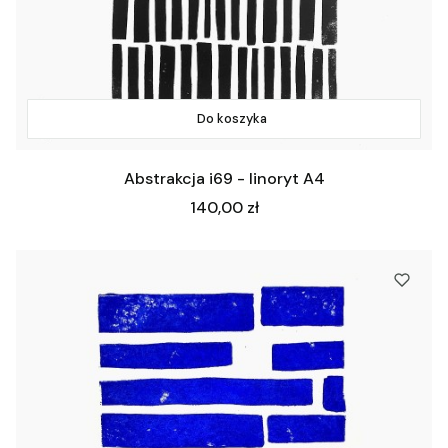
Do koszyka
Abstrakcja i69 - linoryt A4
Cena
140,00 zł