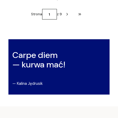
Strona
z 9
Przejdź do ostatniej st
Carpe diem
— kurwa mać!
— Kalina Jędrusik