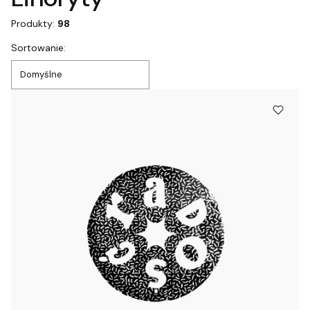
Produkty:
98
Lista produktów
Sortowanie:
Domyślne