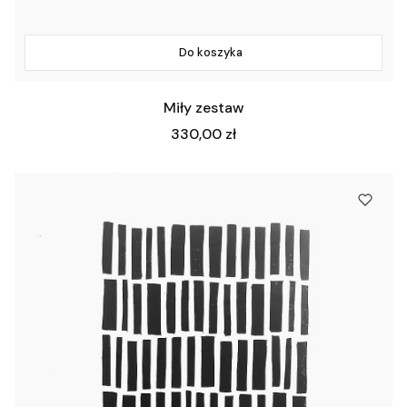
Do koszyka
Miły zestaw
Cena
330,00 zł