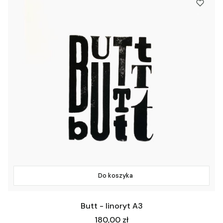
Do koszyka
Butt - linoryt A3
Cena
180,00 zł