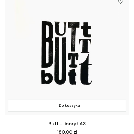
Do koszyka
Butt - linoryt A3
Cena
180,00 zł