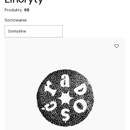
Produkty:
98
Lista produktów
Sortowanie:
Domyślne