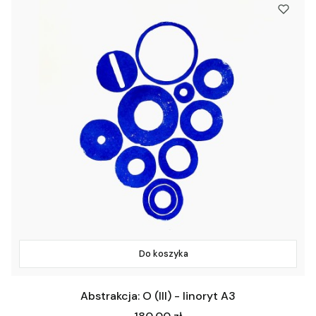
Do koszyka
Abstrakcja: O (III) - linoryt A3
Cena