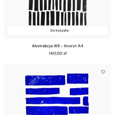
Do koszyka
Abstrakcja i69 - linoryt A4
Cena
140,00 zł