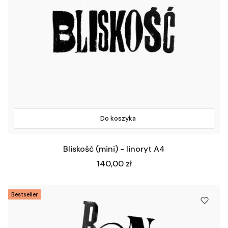
Do koszyka
Bliskość (mini) - linoryt A4
Cena
140,00 zł
Bestseller