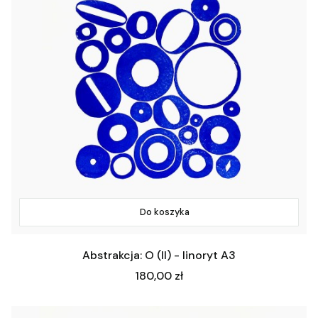
Do koszyka
Abstrakcja: O (II) - linoryt A3
Cena
180,00 zł