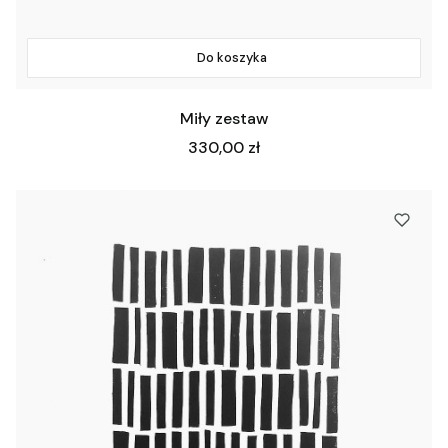
Do koszyka
Miły zestaw
Cena
330,00 zł