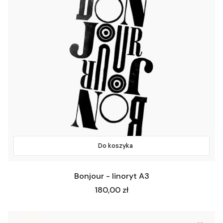
Do koszyka
Bonjour - linoryt A3
Cena
180,00 zł