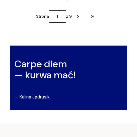
Strona
z 9
Przejdź do ostatniej st
Carpe diem
— kurwa mać!
— Kalina Jędrusik