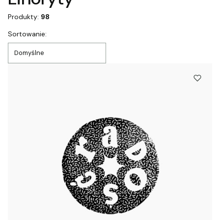
Produkty:
98
Lista produktów
Sortowanie:
Domyślne