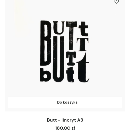
Do koszyka
Butt - linoryt A3
Cena
180,00 zł