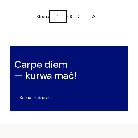
Strona
z 9
Przejdź do ostatniej st
Carpe diem
— kurwa mać!
— Kalina Jędrusik