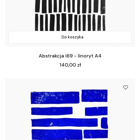
Do koszyka
Abstrakcja i69 - linoryt A4
Cena
140,00 zł