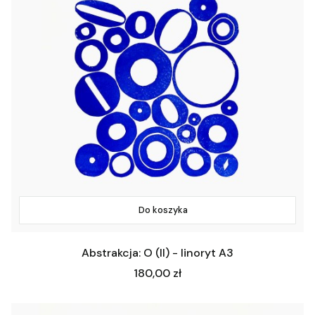
Do koszyka
Abstrakcja: O (II) - linoryt A3
Cena
180,00 zł