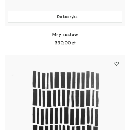
Do koszyka
Miły zestaw
Cena
330,00 zł