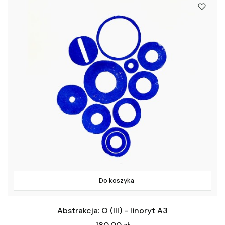
Do koszyka
Abstrakcja: O (III) - linoryt A3
Cena