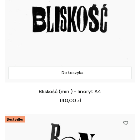
Do koszyka
Bliskość (mini) - linoryt A4
Cena
140,00 zł
Bestseller