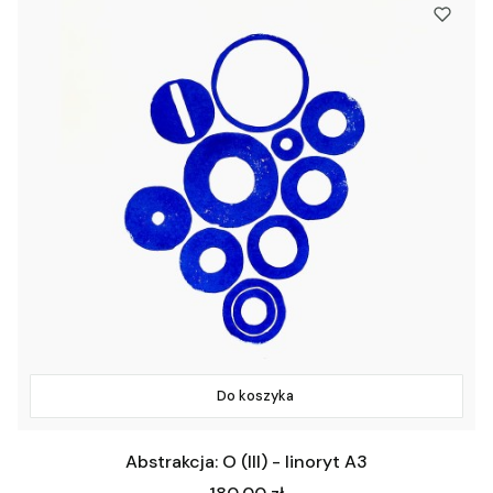
Do koszyka
Abstrakcja: O (III) - linoryt A3
Cena