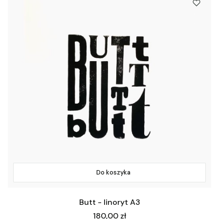
Do koszyka
Butt - linoryt A3
Cena
180,00 zł