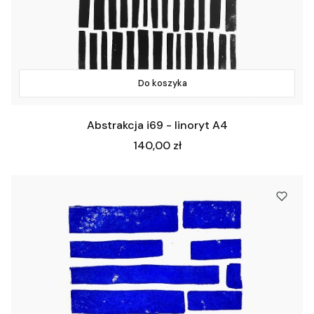
Do koszyka
Abstrakcja i69 - linoryt A4
Cena
140,00 zł