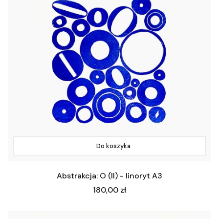
Do koszyka
Abstrakcja: O (II) - linoryt A3
Cena
180,00 zł