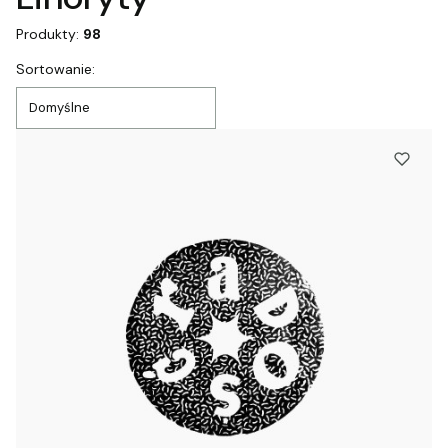
Produkty:
98
Lista produktów
Sortowanie:
Domyślne