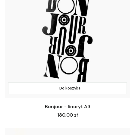
Do koszyka
Bonjour - linoryt A3
Cena
180,00 zł