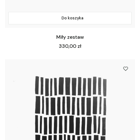
Do koszyka
Miły zestaw
Cena
330,00 zł