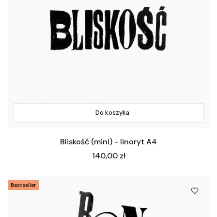
Do koszyka
Bliskość (mini) - linoryt A4
Cena
140,00 zł
Bestseller