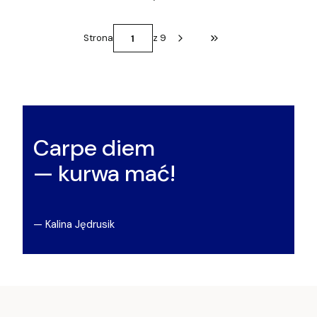
Strona
z 9
Przejdź do ostatniej st
Carpe diem
— kurwa mać!
— Kalina Jędrusik