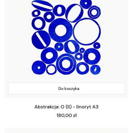
Do koszyka
Abstrakcja: O (II) - linoryt A3
Cena
180,00 zł