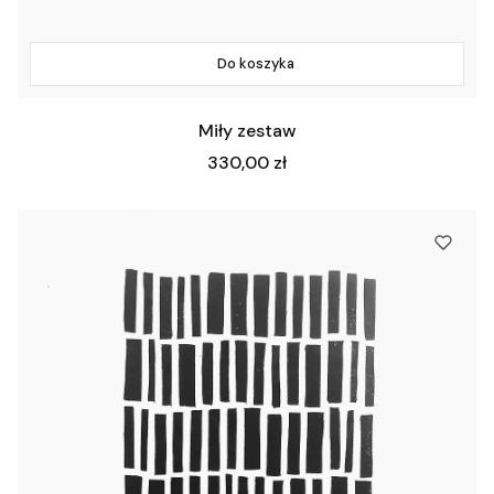
Do koszyka
Miły zestaw
Cena
330,00 zł