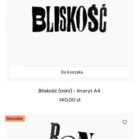
Do koszyka
Bliskość (mini) - linoryt A4
Cena
140,00 zł
Bestseller