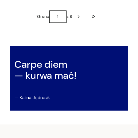
Strona
z 9
Przejdź do ostatniej st
Carpe diem
— kurwa mać!
— Kalina Jędrusik