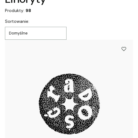
Produkty:
98
Lista produktów
Sortowanie:
Domyślne