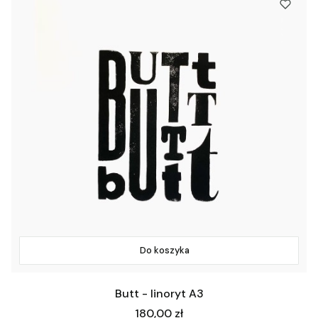
Do koszyka
Butt - linoryt A3
Cena
180,00 zł