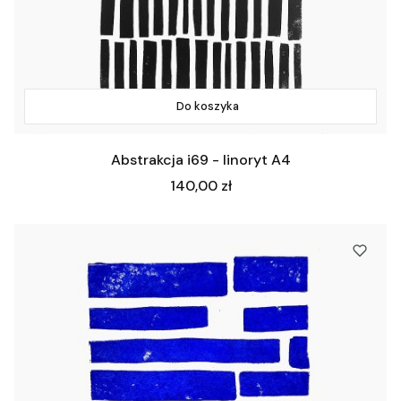
Do koszyka
Abstrakcja i69 - linoryt A4
Cena
140,00 zł