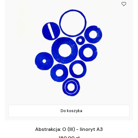
Do koszyka
Abstrakcja: O (III) - linoryt A3
Cena