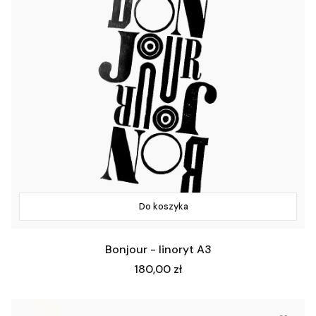
Do koszyka
Bonjour - linoryt A3
Cena
180,00 zł