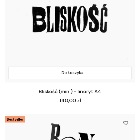
Do koszyka
Bliskość (mini) - linoryt A4
Cena
140,00 zł
Bestseller