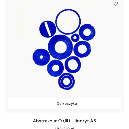
Do koszyka
Abstrakcja: O (III) - linoryt A3
Cena