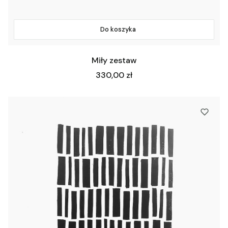
Do koszyka
Miły zestaw
Cena
330,00 zł