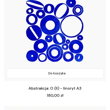
Do koszyka
Abstrakcja: O (II) - linoryt A3
Cena
180,00 zł