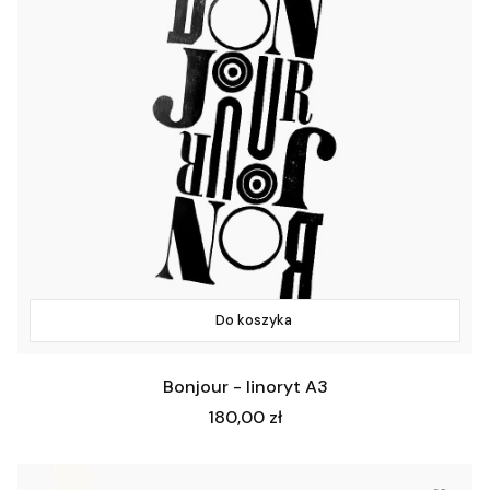
Do koszyka
Bonjour - linoryt A3
Cena
180,00 zł