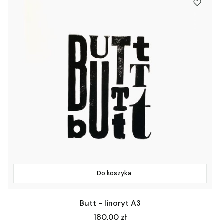
Do koszyka
Butt - linoryt A3
Cena
180,00 zł