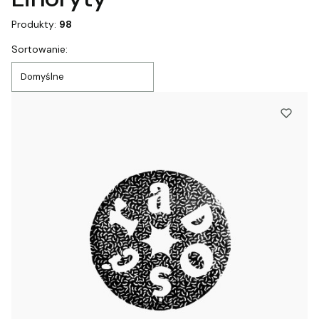
Produkty:
98
Lista produktów
Sortowanie:
Domyślne