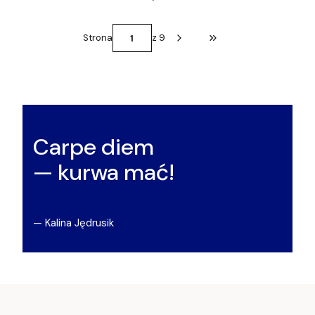
Strona
z 9
Przejdź do ostatniej st
Carpe diem
— kurwa mać!
— Kalina Jędrusik