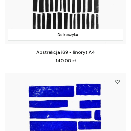
Do koszyka
Abstrakcja i69 - linoryt A4
Cena
140,00 zł