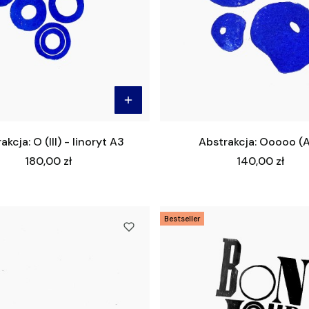
akcja: O (III) - linoryt A3
Abstrakcja: Ooooo (
Cena
Cena
180,00 zł
140,00 zł
Bestseller