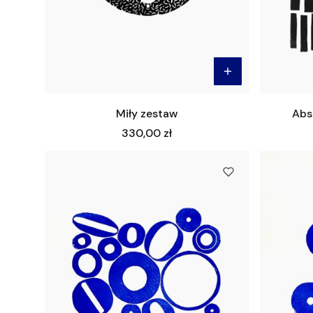
Miły zestaw
Abst
Cena
330,00 zł