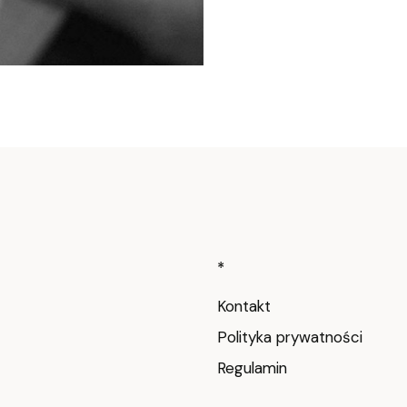
Linki w stop
*
Kontakt
Polityka prywatności
Regulamin