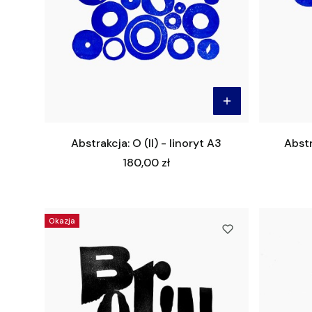
Abstrakcja: O (II) - linoryt A3
Abstr
Cena
180,00 zł
Okazja