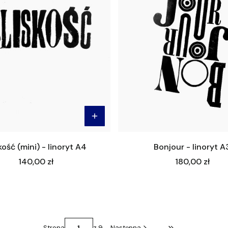
kość (mini) - linoryt A4
Bonjour - linoryt A
Cena
Cena
140,00 zł
180,00 zł
Strona
z 9
Następna