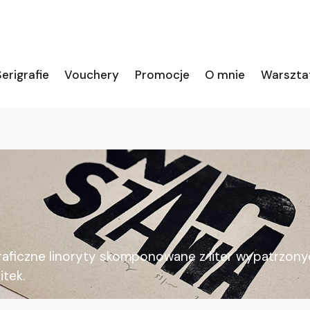
erigrafie
Vouchery
Promocje
O mnie
Warszta
ograficzne linoryty skomponowane z liter wypatrzon
itek.