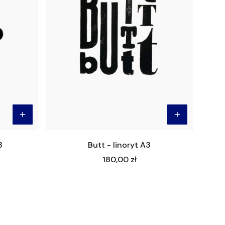
3
Butt - linoryt A3
Cena
180,00 zł