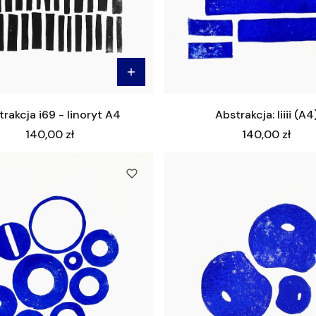
rakcja i69 - linoryt A4
Abstrakcja: Iiiii (A4
Cena
Cena
140,00 zł
140,00 zł