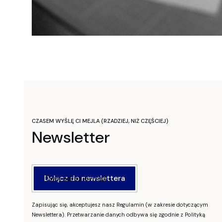
CZASEM WYŚLĘ CI MEJLA (RZADZIEJ, NIŻ CZĘŚCIEJ)
Newsletter
Twój adres e-mail
Dołącz do newslettera
Zapisując się, akceptujesz nasz Regulamin (w zakresie dotyczącym
Newslettera). Przetwarzanie danych odbywa się zgodnie z Polityką