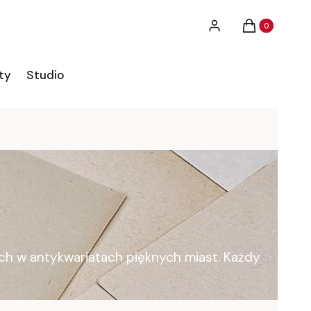
Produkty w ko
Zaloguj się
Koszyk
ty
Studio
ych w antykwariatach pięknych miast. Każdy