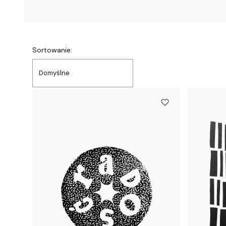
Lista produktów
Sortowanie:
Domyślne