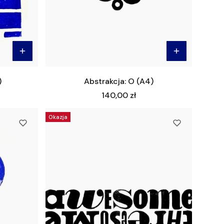
)
Abstrakcja: O (A4)
Cena
140,00 zł
Okazja