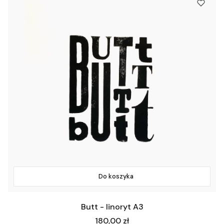
Do koszyka
Butt - linoryt A3
Cena
180,00 zł