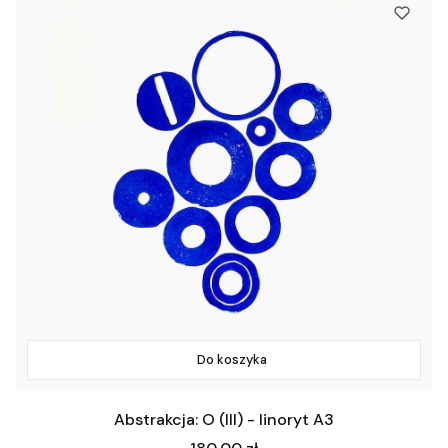
Do koszyka
Abstrakcja: O (III) - linoryt A3
Cena