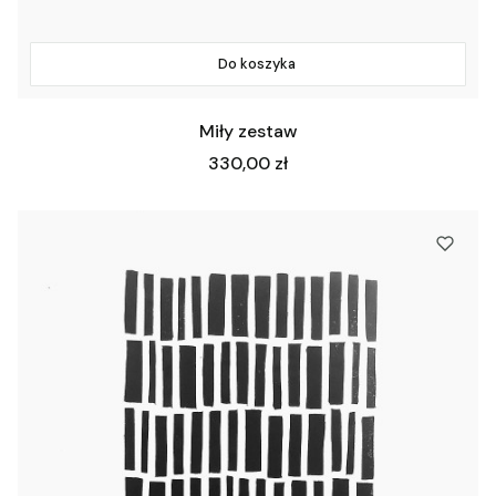
Do koszyka
Miły zestaw
Cena
330,00 zł