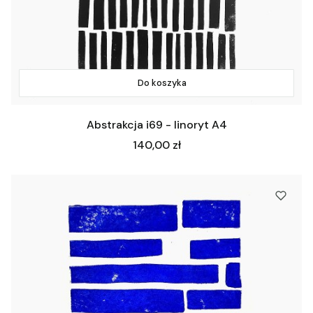
Do koszyka
Abstrakcja i69 - linoryt A4
Cena
140,00 zł