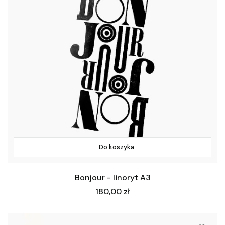
Do koszyka
Bonjour - linoryt A3
Cena
180,00 zł