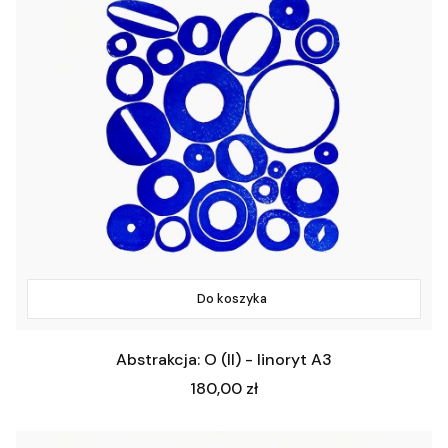
Do koszyka
Abstrakcja: O (II) - linoryt A3
Cena
180,00 zł