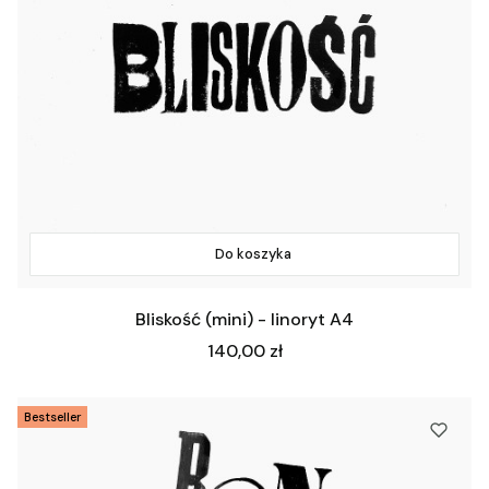
Do koszyka
Bliskość (mini) - linoryt A4
Cena
140,00 zł
Bestseller