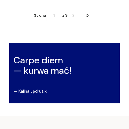
Strona
z 9
Przejdź do ostatniej st
Carpe diem
— kurwa mać!
— Kalina Jędrusik