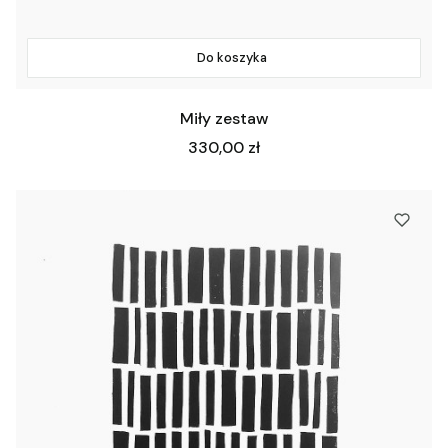
Do koszyka
Miły zestaw
Cena
330,00 zł