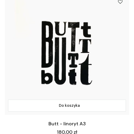
Do koszyka
Butt - linoryt A3
Cena
180,00 zł