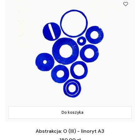
Do koszyka
Abstrakcja: O (III) - linoryt A3
Cena