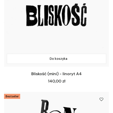
Do koszyka
Bliskość (mini) - linoryt A4
Cena
140,00 zł
Bestseller