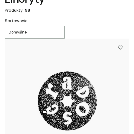
Produkty:
98
Lista produktów
Sortowanie:
Domyślne