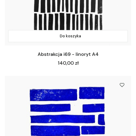
Do koszyka
Abstrakcja i69 - linoryt A4
Cena
140,00 zł