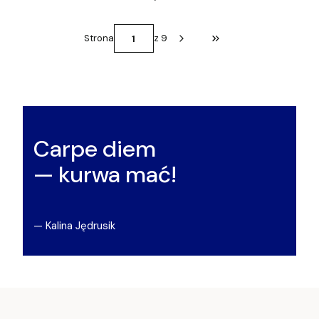
Strona
z 9
Przejdź do ostatniej st
Carpe diem
— kurwa mać!
— Kalina Jędrusik