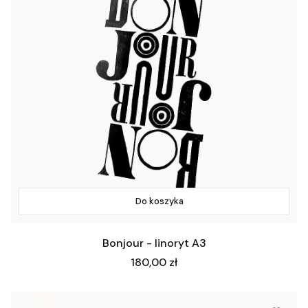
Do koszyka
Bonjour - linoryt A3
Cena
180,00 zł