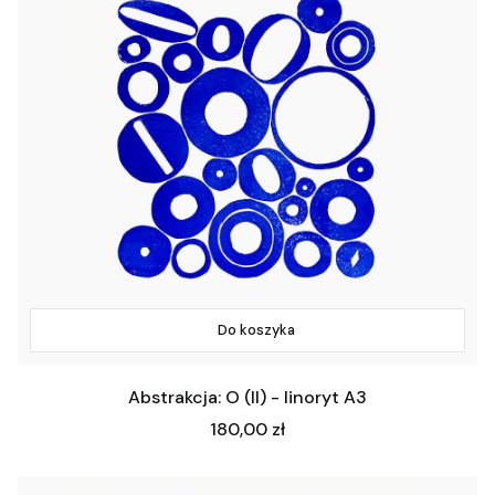
Do koszyka
Abstrakcja: O (II) - linoryt A3
Cena
180,00 zł