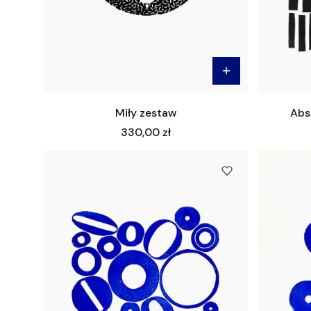
Miły zestaw
Abst
Cena
330,00 zł