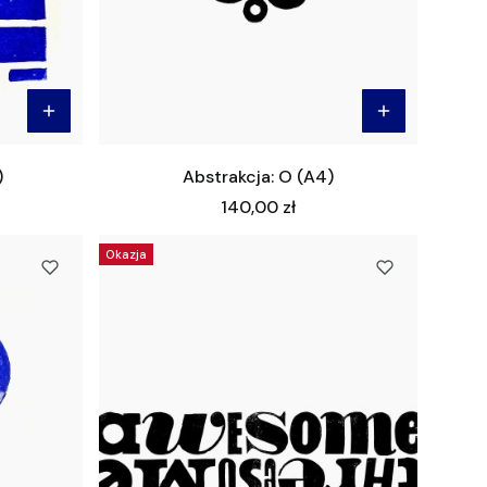
)
Abstrakcja: O (A4)
Cena
140,00 zł
Okazja