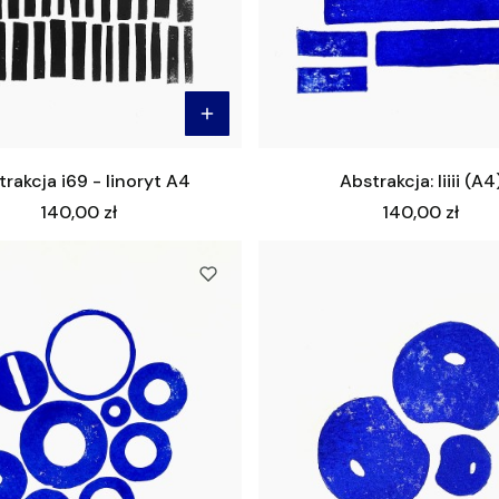
rakcja i69 - linoryt A4
Abstrakcja: Iiiii (A4
Cena
Cena
140,00 zł
140,00 zł