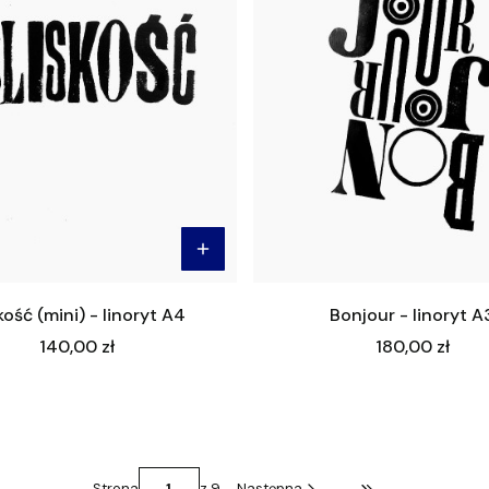
kość (mini) - linoryt A4
Bonjour - linoryt A
Cena
Cena
140,00 zł
180,00 zł
Strona
z 9
Następna