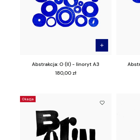
Abstrakcja: O (II) - linoryt A3
Abstr
Cena
180,00 zł
Okazja