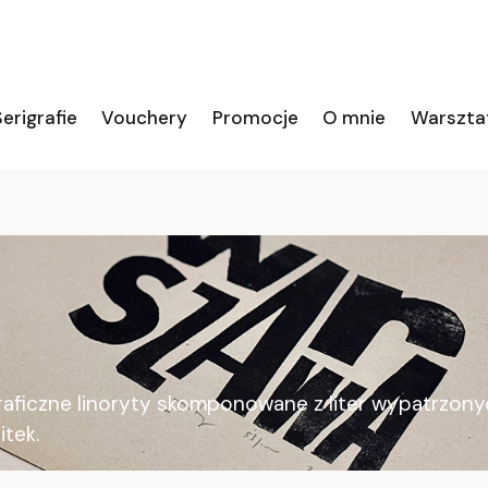
erigrafie
Vouchery
Promocje
O mnie
Warszta
ograficzne linoryty skomponowane z liter wypatrzon
itek.