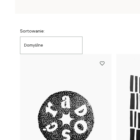
Lista produktów
Sortowanie:
Domyślne