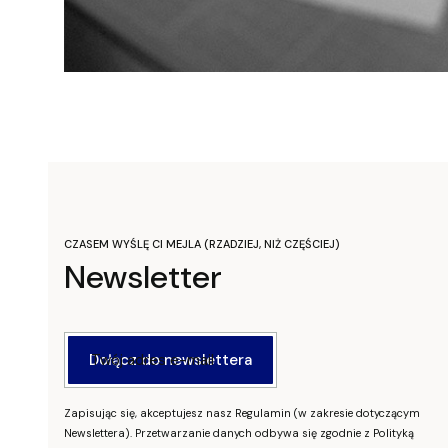
CZASEM WYŚLĘ CI MEJLA (RZADZIEJ, NIŻ CZĘŚCIEJ)
Newsletter
Twój adres e-mail
Dołącz do newslettera
Zapisując się, akceptujesz nasz Regulamin (w zakresie dotyczącym
Newslettera). Przetwarzanie danych odbywa się zgodnie z Polityką