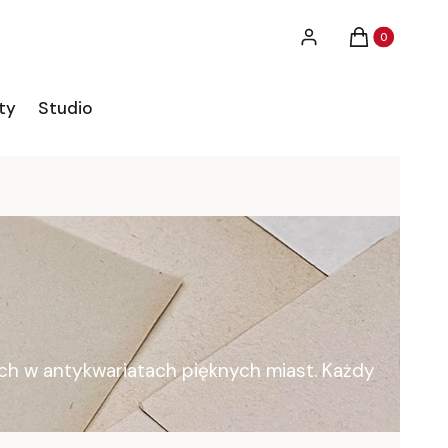
Produkty w ko
Zaloguj się
Koszyk
ty
Studio
ych w antykwariatach pięknych miast. Każdy