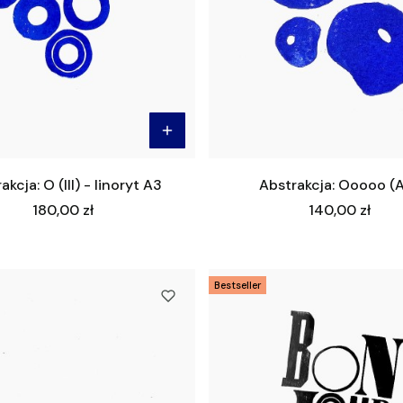
akcja: O (III) - linoryt A3
Abstrakcja: Ooooo (
Cena
Cena
180,00 zł
140,00 zł
Bestseller