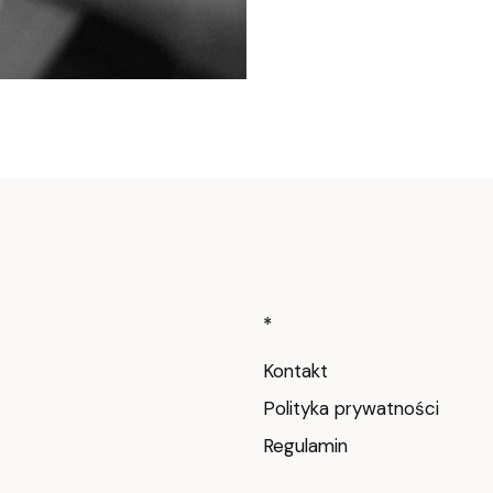
Linki w stop
*
Kontakt
Polityka prywatności
Regulamin