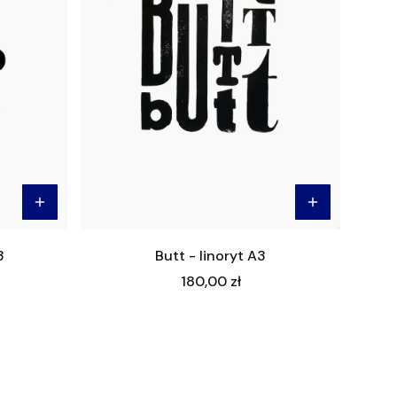
3
Butt - linoryt A3
Cena
180,00 zł