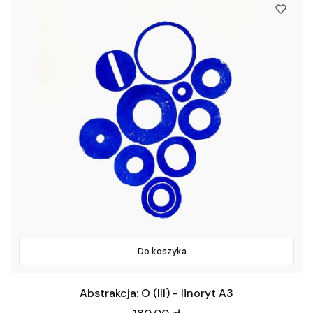
Do koszyka
Abstrakcja: O (III) - linoryt A3
Cena