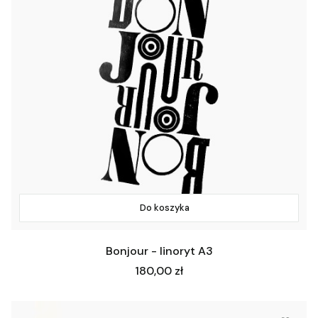
Do koszyka
Bonjour - linoryt A3
Cena
180,00 zł