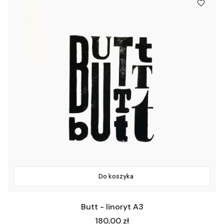
Do koszyka
Butt - linoryt A3
Cena
180,00 zł