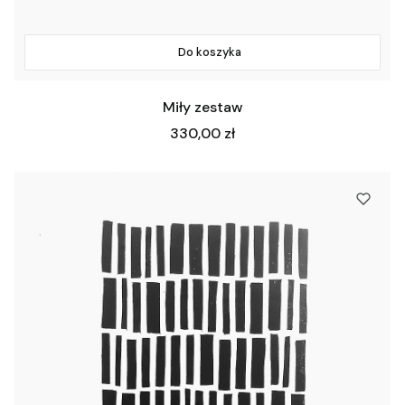
Do koszyka
Miły zestaw
Cena
330,00 zł