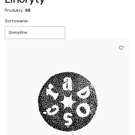
Produkty:
98
Lista produktów
Sortowanie:
Domyślne