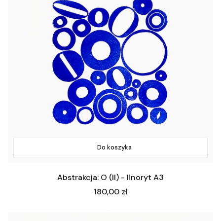
Do koszyka
Abstrakcja: O (II) - linoryt A3
Cena
180,00 zł