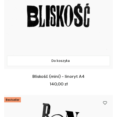
Do koszyka
Bliskość (mini) - linoryt A4
Cena
140,00 zł
Bestseller