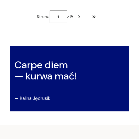
Strona
z 9
Przejdź do ostatniej st
Carpe diem
— kurwa mać!
— Kalina Jędrusik