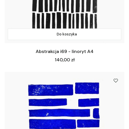
Do koszyka
Abstrakcja i69 - linoryt A4
Cena
140,00 zł