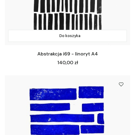
Do koszyka
Abstrakcja i69 - linoryt A4
Cena
140,00 zł