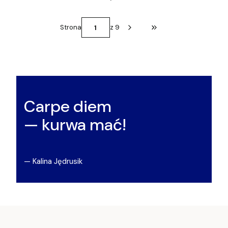
Strona
z 9
Przejdź do ostatniej st
Carpe diem
— kurwa mać!
— Kalina Jędrusik