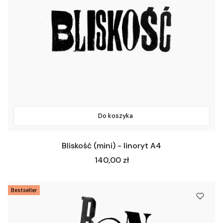
Do koszyka
Bliskość (mini) - linoryt A4
Cena
140,00 zł
Bestseller