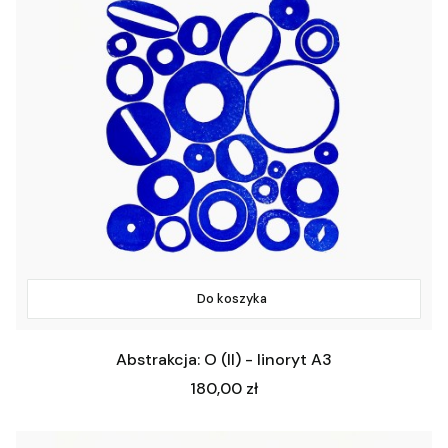
Do koszyka
Abstrakcja: O (II) - linoryt A3
Cena
180,00 zł