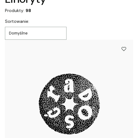
Produkty:
98
Lista produktów
Sortowanie:
Domyślne