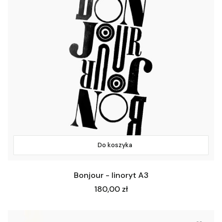
Do koszyka
Bonjour - linoryt A3
Cena
180,00 zł