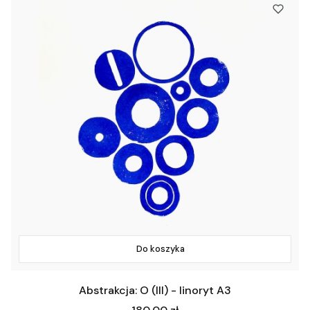
Do koszyka
Abstrakcja: O (III) - linoryt A3
Cena