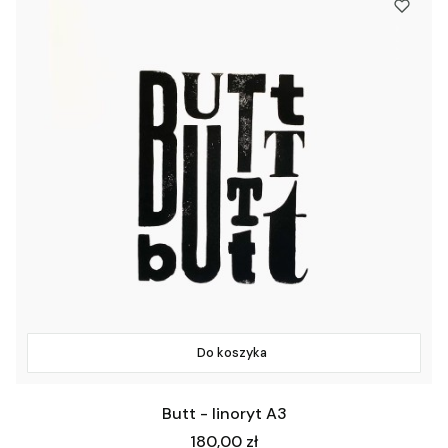
Do koszyka
Butt - linoryt A3
Cena
180,00 zł