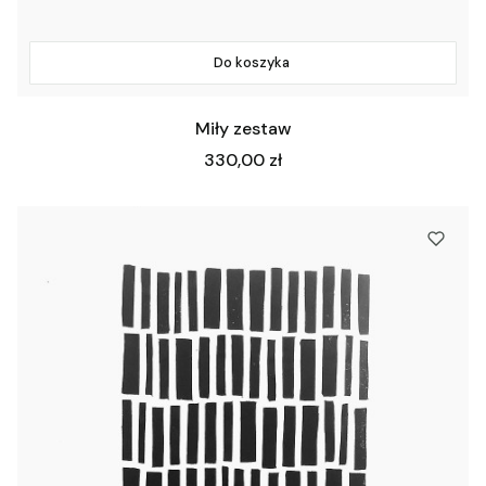
Do koszyka
Miły zestaw
Cena
330,00 zł