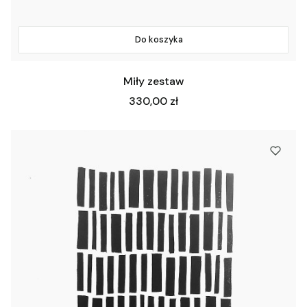
Do koszyka
Miły zestaw
Cena
330,00 zł