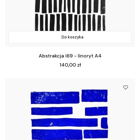
Do koszyka
Abstrakcja i69 - linoryt A4
Cena
140,00 zł