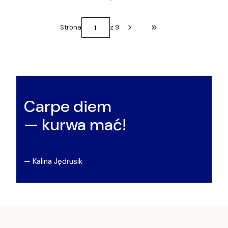
Strona
z 9
Przejdź do ostatniej st
Carpe diem
— kurwa mać!
— Kalina Jędrusik