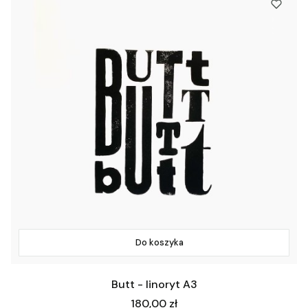
Do koszyka
Butt - linoryt A3
Cena
180,00 zł