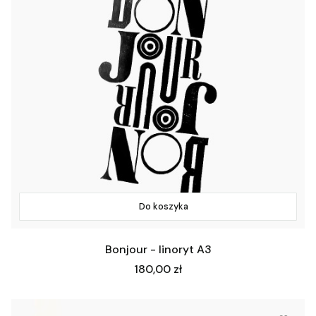
Do koszyka
Bonjour - linoryt A3
Cena
180,00 zł