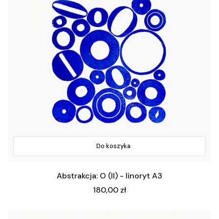
Do koszyka
Abstrakcja: O (II) - linoryt A3
Cena
180,00 zł