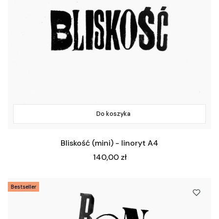
Do koszyka
Bliskość (mini) - linoryt A4
Cena
140,00 zł
Bestseller