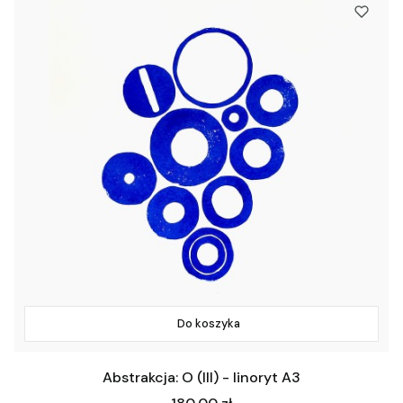
Do koszyka
Abstrakcja: O (III) - linoryt A3
Cena