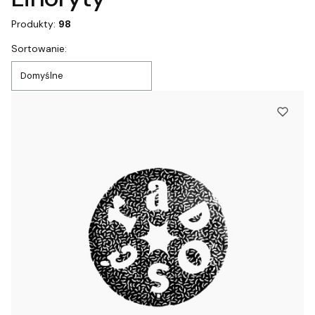
Produkty:
98
Lista produktów
Sortowanie:
Domyślne