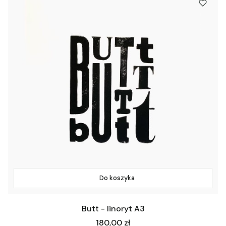
Do koszyka
Butt - linoryt A3
Cena
180,00 zł