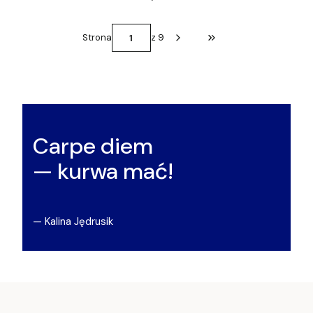
Strona
z 9
Przejdź do ostatniej st
Carpe diem
— kurwa mać!
— Kalina Jędrusik