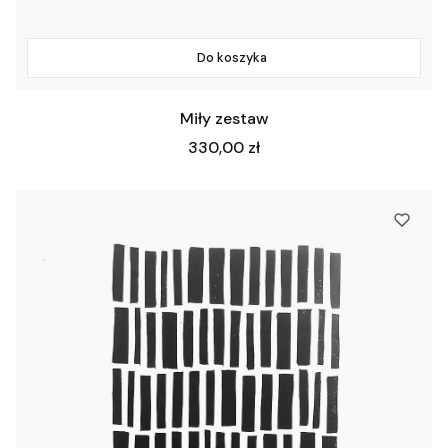
Do koszyka
Miły zestaw
Cena
330,00 zł