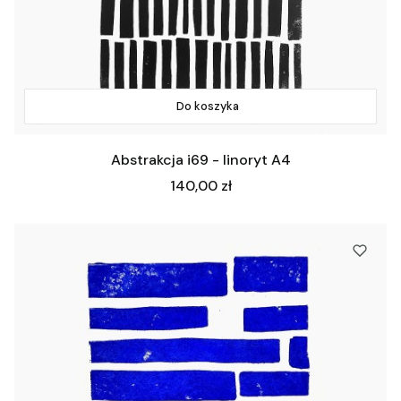
Do koszyka
Abstrakcja i69 - linoryt A4
Cena
140,00 zł