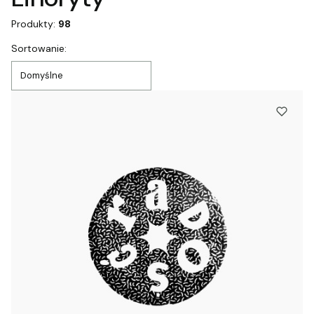
Produkty:
98
Lista produktów
Sortowanie:
Domyślne