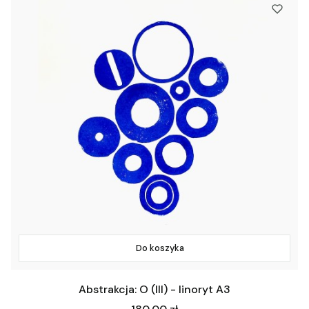
Do koszyka
Abstrakcja: O (III) - linoryt A3
Cena