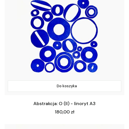
Do koszyka
Abstrakcja: O (II) - linoryt A3
Cena
180,00 zł