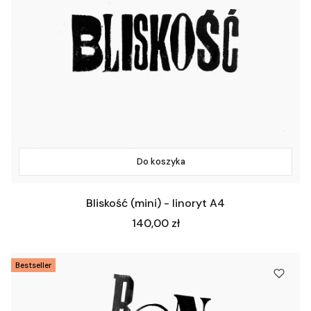
Do koszyka
Bliskość (mini) - linoryt A4
Cena
140,00 zł
Bestseller