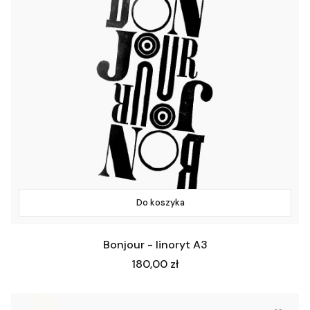
Do koszyka
Bonjour - linoryt A3
Cena
180,00 zł