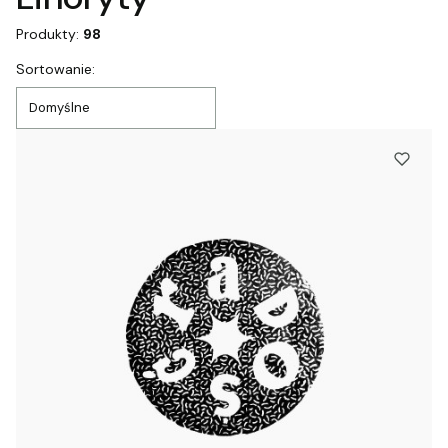
Produkty:
98
Lista produktów
Sortowanie:
Domyślne