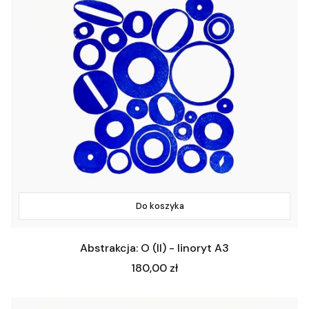
Do koszyka
Abstrakcja: O (II) - linoryt A3
Cena
180,00 zł