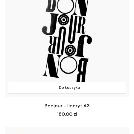
Do koszyka
Bonjour - linoryt A3
Cena
180,00 zł