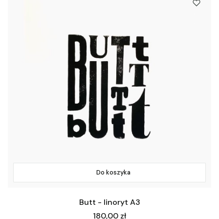
Do koszyka
Butt - linoryt A3
Cena
180,00 zł