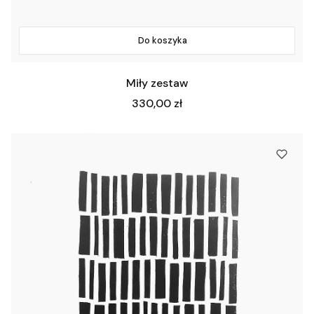
Do koszyka
Miły zestaw
Cena
330,00 zł