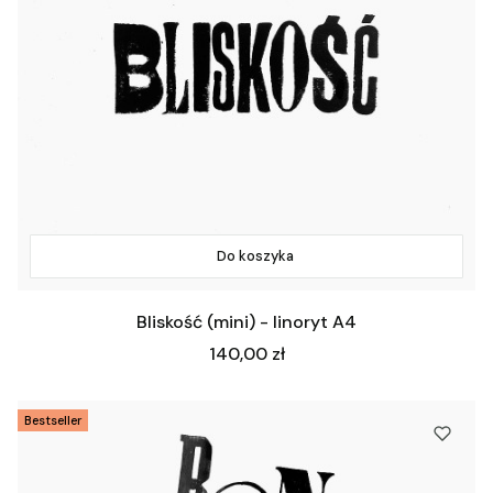
Do koszyka
Bliskość (mini) - linoryt A4
Cena
140,00 zł
Bestseller