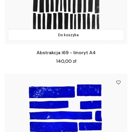
Do koszyka
Abstrakcja i69 - linoryt A4
Cena
140,00 zł