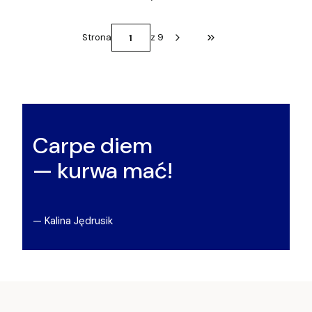
Strona
z 9
Przejdź do ostatniej st
Carpe diem
— kurwa mać!
— Kalina Jędrusik