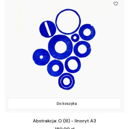
Do koszyka
Abstrakcja: O (III) - linoryt A3
Cena