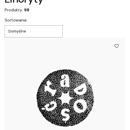
Produkty:
98
Lista produktów
Sortowanie:
Domyślne