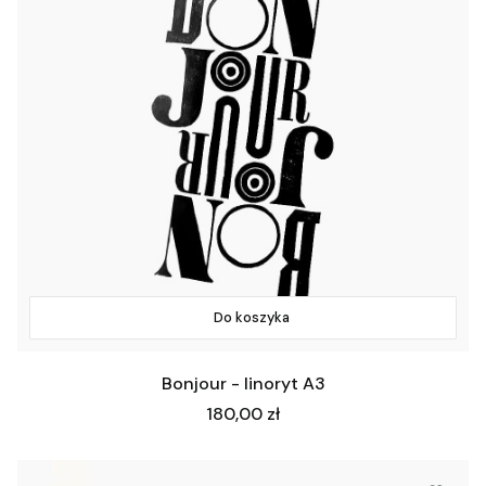
Do koszyka
Bonjour - linoryt A3
Cena
180,00 zł