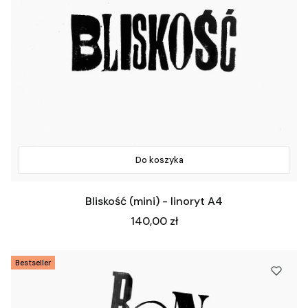
Do koszyka
Bliskość (mini) - linoryt A4
Cena
140,00 zł
Bestseller