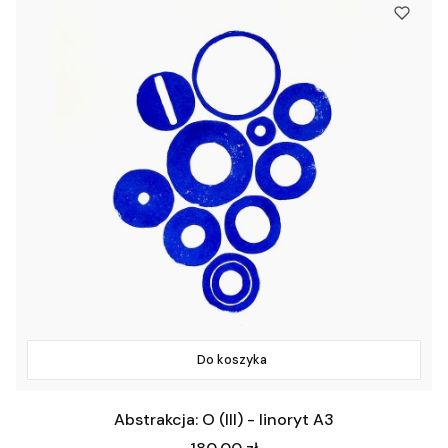
Do koszyka
Abstrakcja: O (III) - linoryt A3
Cena