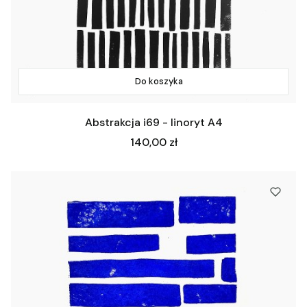
Do koszyka
Abstrakcja i69 - linoryt A4
Cena
140,00 zł