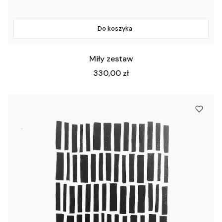
Do koszyka
Miły zestaw
Cena
330,00 zł