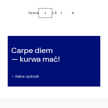
Strona
z 9
Przejdź do ostatniej st
Carpe diem
— kurwa mać!
— Kalina Jędrusik