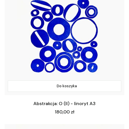
Do koszyka
Abstrakcja: O (II) - linoryt A3
Cena
180,00 zł