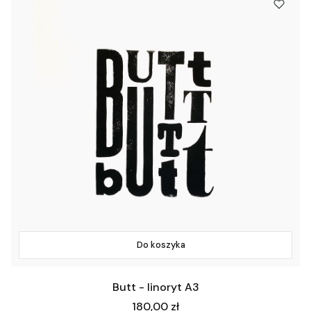
Do koszyka
Butt - linoryt A3
Cena
180,00 zł