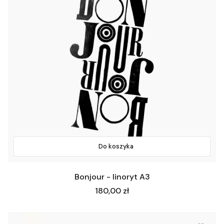
Do koszyka
Bonjour - linoryt A3
Cena
180,00 zł