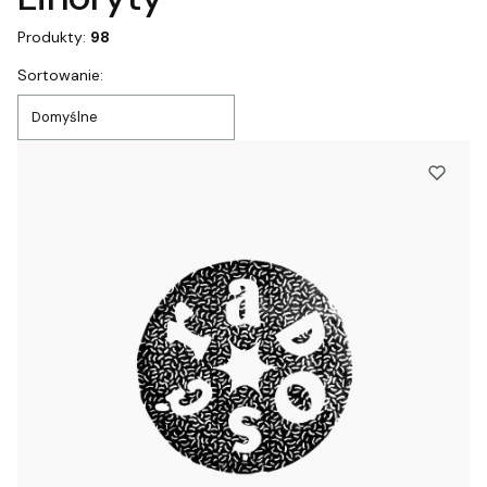
Produkty:
98
Lista produktów
Sortowanie:
Domyślne