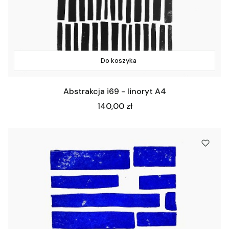
Do koszyka
Abstrakcja i69 - linoryt A4
Cena
140,00 zł