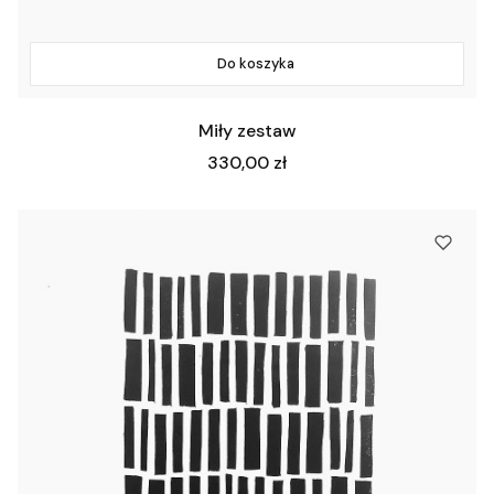
Do koszyka
Miły zestaw
Cena
330,00 zł