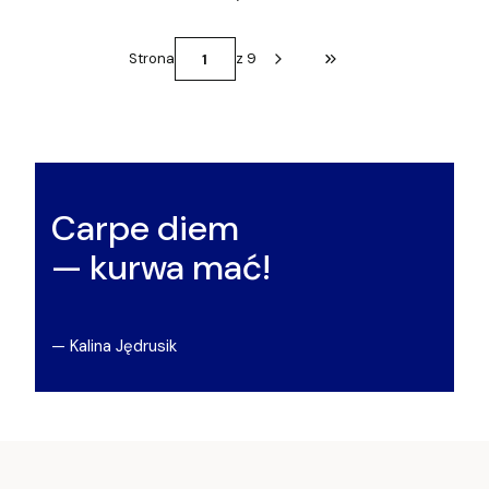
Strona
z 9
Przejdź do ostatniej st
Carpe diem
— kurwa mać!
— Kalina Jędrusik