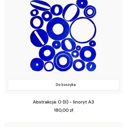
Do koszyka
Abstrakcja: O (II) - linoryt A3
Cena
180,00 zł