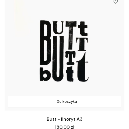
Do koszyka
Butt - linoryt A3
Cena
180,00 zł