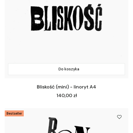
Do koszyka
Bliskość (mini) - linoryt A4
Cena
140,00 zł
Bestseller