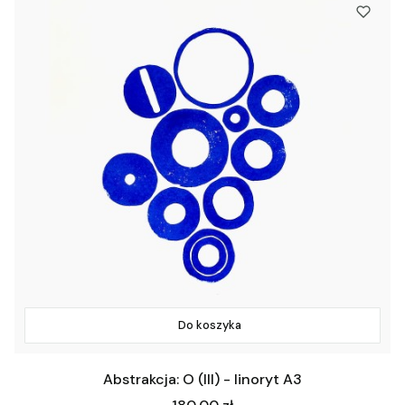
Do koszyka
Abstrakcja: O (III) - linoryt A3
Cena