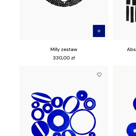
Miły zestaw
Abst
Cena
330,00 zł