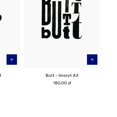
3
Butt - linoryt A3
Cena
180,00 zł