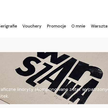
erigrafie
Vouchery
Promocje
O mnie
Warszta
ograficzne linoryty skomponowane z liter wypatrzon
itek.