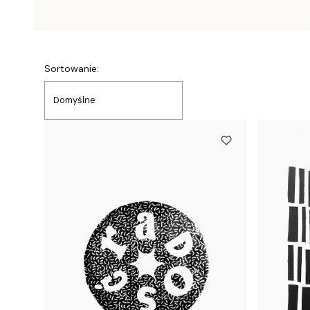
Lista produktów
Sortowanie:
Domyślne