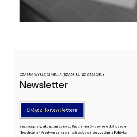
CZASEM WYŚLĘ CI MEJLA (RZADZIEJ, NIŻ CZĘŚCIEJ)
Newsletter
Twój adres e-mail
Dołącz do newslettera
Zapisując się, akceptujesz nasz Regulamin (w zakresie dotyczącym
Newslettera). Przetwarzanie danych odbywa się zgodnie z Polityką