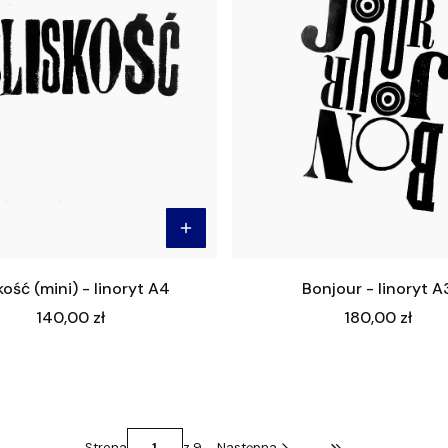
kość (mini) - linoryt A4
Bonjour - linoryt A
Cena
Cena
140,00 zł
180,00 zł
Strona
z 9
Następna