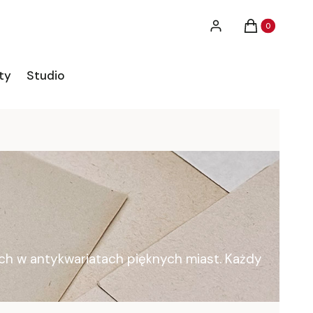
Produkty w ko
Zaloguj się
Koszyk
ty
Studio
ych w antykwariatach pięknych miast. Każdy