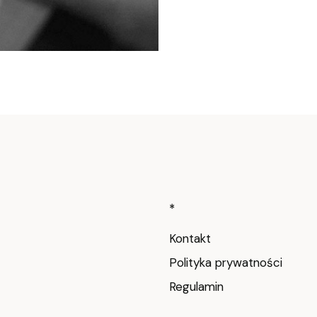
Linki w stop
*
Kontakt
Polityka prywatności
Regulamin