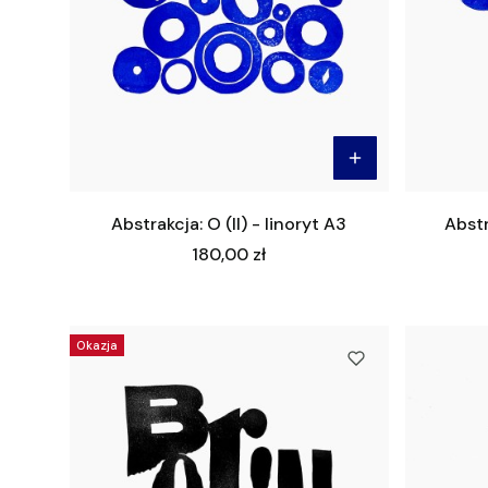
Abstrakcja: O (II) - linoryt A3
Abstr
Cena
180,00 zł
Okazja