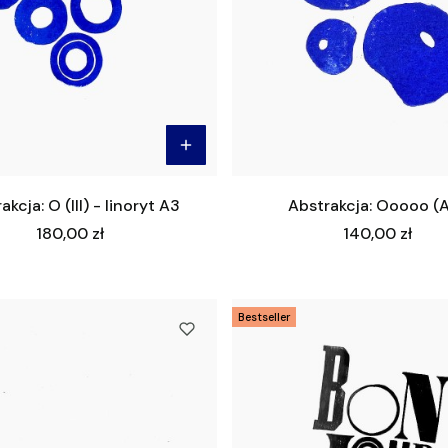
akcja: O (III) - linoryt A3
Abstrakcja: Ooooo (
Cena
Cena
180,00 zł
140,00 zł
Bestseller