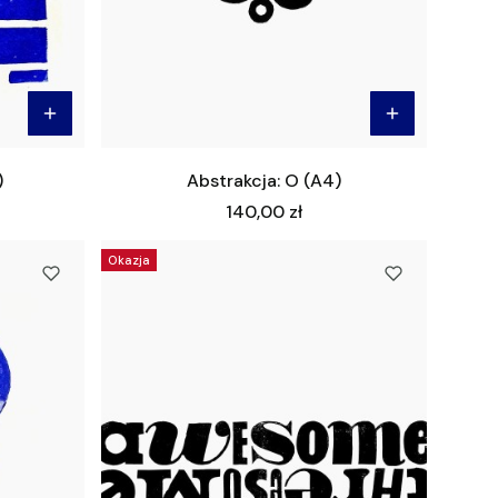
)
Abstrakcja: O (A4)
Cena
140,00 zł
Okazja