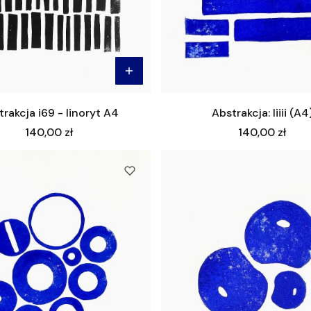
rakcja i69 - linoryt A4
Abstrakcja: Iiiii (A4
Cena
Cena
140,00 zł
140,00 zł