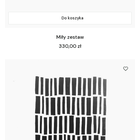
Do koszyka
Miły zestaw
Cena
330,00 zł