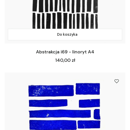
Do koszyka
Abstrakcja i69 - linoryt A4
Cena
140,00 zł