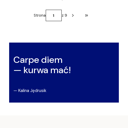
Strona
z 9
Przejdź do ostatniej st
Carpe diem
— kurwa mać!
— Kalina Jędrusik