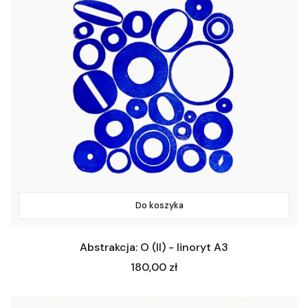
Do koszyka
Abstrakcja: O (II) - linoryt A3
Cena
180,00 zł