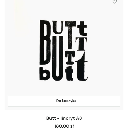
Do koszyka
Butt - linoryt A3
Cena
180,00 zł