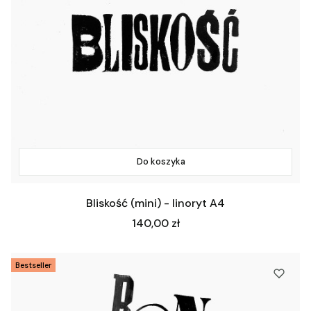
Do koszyka
Bliskość (mini) - linoryt A4
Cena
140,00 zł
Bestseller