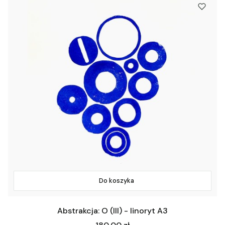
Do koszyka
Abstrakcja: O (III) - linoryt A3
Cena