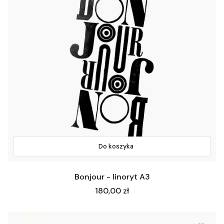
Do koszyka
Bonjour - linoryt A3
Cena
180,00 zł