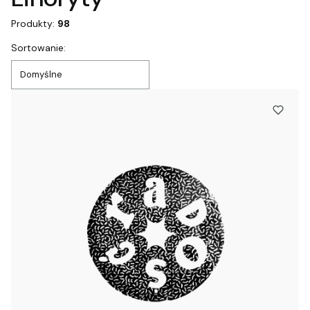
Produkty:
98
Lista produktów
Sortowanie:
Domyślne