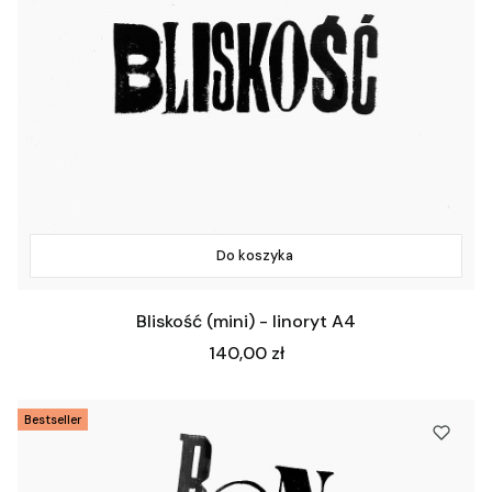
Do koszyka
Bliskość (mini) - linoryt A4
Cena
140,00 zł
Bestseller