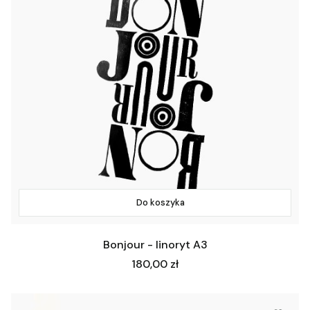
Do koszyka
Bonjour - linoryt A3
Cena
180,00 zł