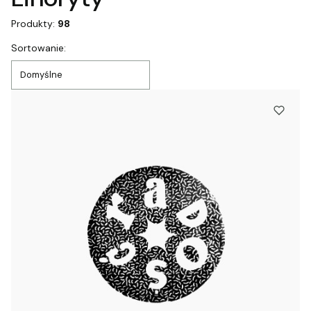
Produkty:
98
Lista produktów
Sortowanie:
Domyślne