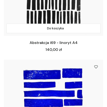
Do koszyka
Abstrakcja i69 - linoryt A4
Cena
140,00 zł