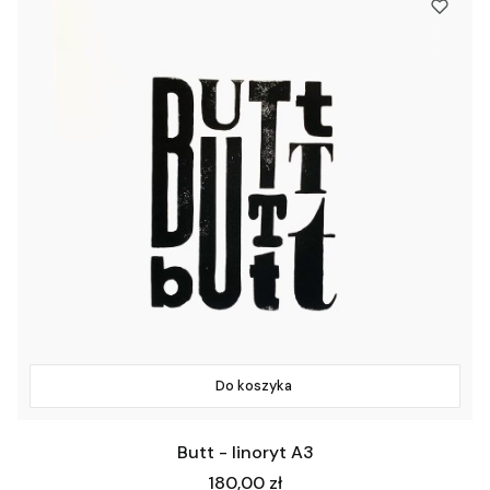
Do koszyka
Butt - linoryt A3
Cena
180,00 zł