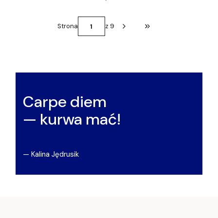
Strona
z 9
Przejdź do ostatniej st
Carpe diem
— kurwa mać!
— Kalina Jędrusik