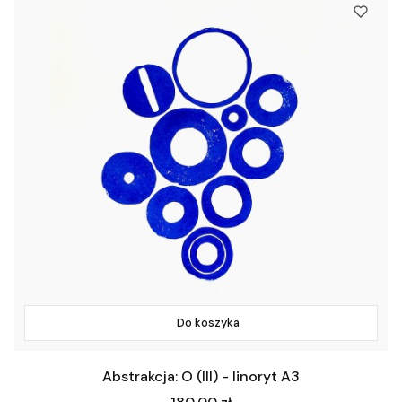
Do koszyka
Abstrakcja: O (III) - linoryt A3
Cena