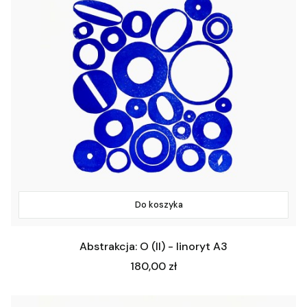
Do koszyka
Abstrakcja: O (II) - linoryt A3
Cena
180,00 zł