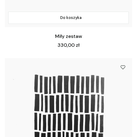
Do koszyka
Miły zestaw
Cena
330,00 zł