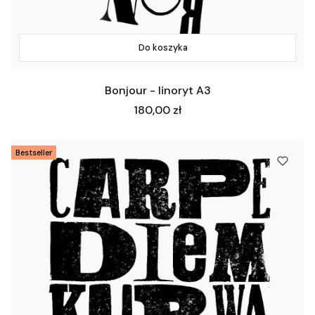
Do koszyka
Bonjour - linoryt A3
Cena
180,00 zł
Bestseller