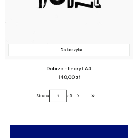
Do koszyka
Dobrze - linoryt A4
Cena
140,00 zł
Strona
z 5
Przejdź do ostatniej st