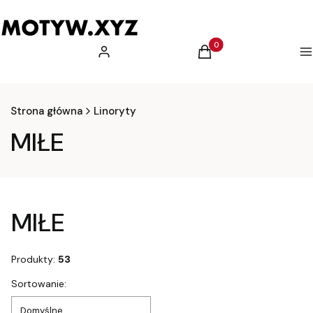
Produkty w koszyku: 0.
Zaloguj się
Koszyk
M
Strona główna
Linoryty
MIŁE
MIŁE
Produkty:
53
Lista produktów
Sortowanie:
Domyślne