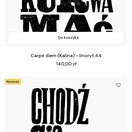
Do koszyka
Carpe diem (Kalina) - linoryt A4
Cena
140,00 zł
Nowość