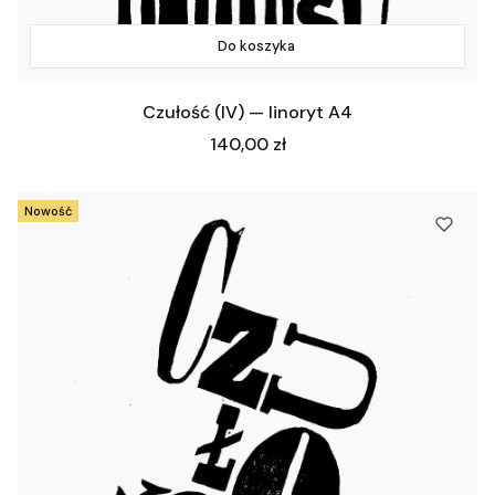
Do koszyka
Czułość (IV) — linoryt A4
Cena
140,00 zł
Nowość