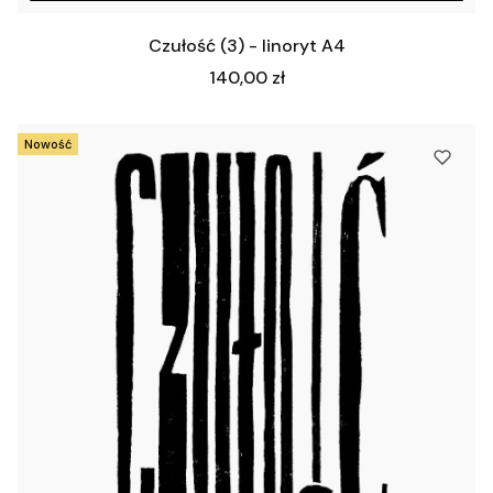
Czułość (3) - linoryt A4
Cena
140,00 zł
Nowość