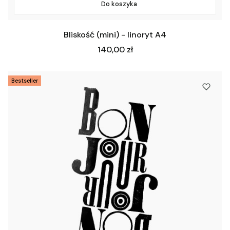
Do koszyka
Bliskość (mini) - linoryt A4
Cena
140,00 zł
Bestseller