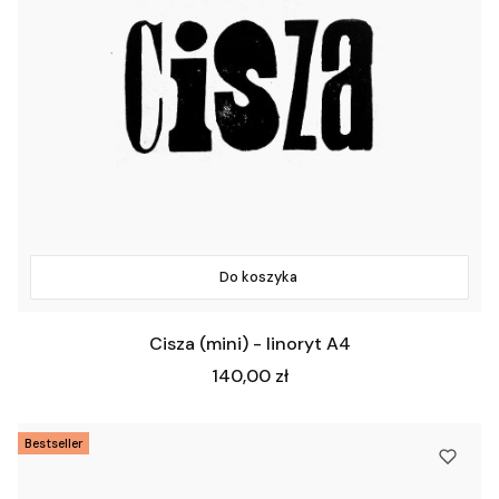
Do koszyka
Cisza (mini) - linoryt A4
Cena
140,00 zł
Bestseller