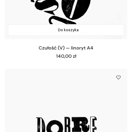
Do koszyka
Czułość (V) — linoryt A4
Cena
140,00 zł