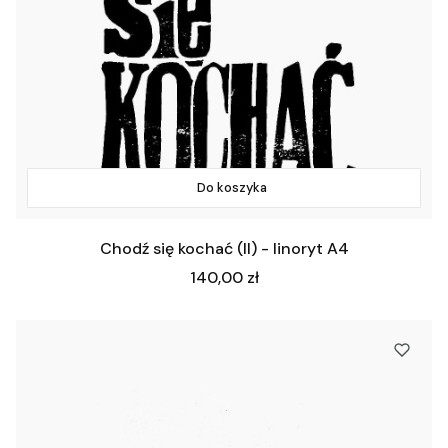
Do koszyka
Chodź się kochać (II) - linoryt A4
Cena
140,00 zł