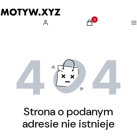
Produkty w koszyku: 0.
Zaloguj się
Koszyk
M
Strona o podanym
adresie nie istnieje