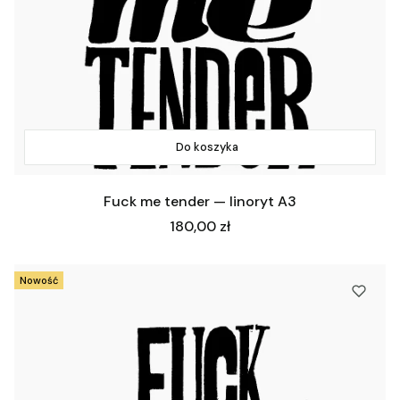
Do koszyka
Fuck me tender — linoryt A3
Cena
180,00 zł
Nowość