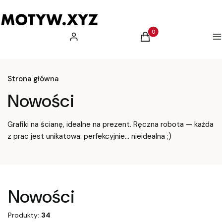
Produkty w koszyku: 0.
Zaloguj się
Koszyk
M
Strona główna
Nowości
Grafiki na ścianę, idealne na prezent. Ręczna robota — każda
z prac jest unikatowa: perfekcyjnie... nieidealna ;)
Nowości
Produkty:
34