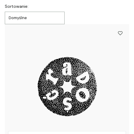
Lista produktów
Sortowanie:
Domyślne