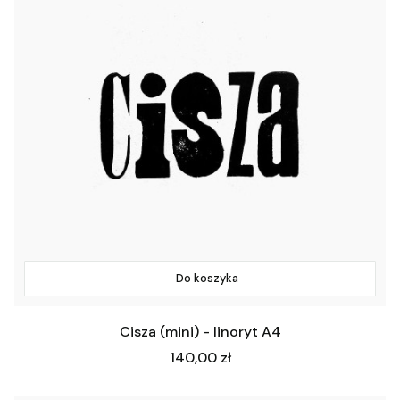
Do koszyka
Cisza (mini) - linoryt A4
Cena
140,00 zł