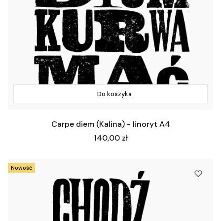
Do koszyka
Carpe diem (Kalina) - linoryt A4
Cena
140,00 zł
Nowość