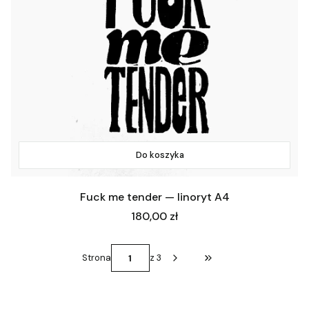
Do koszyka
Fuck me tender — linoryt A4
Cena
180,00 zł
Strona
z 3
Przejdź do ostatniej st