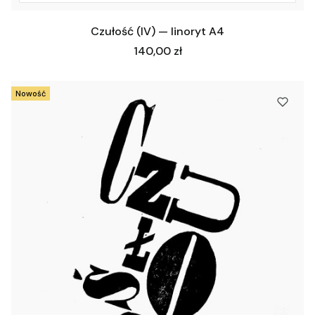
Czułość (IV) — linoryt A4
Cena
140,00 zł
Nowość