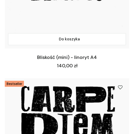
Do koszyka
Bliskość (mini) - linoryt A4
Cena
140,00 zł
Bestseller