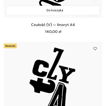
Do koszyka
Czułość (V) — linoryt A4
Cena
140,00 zł
Nowość