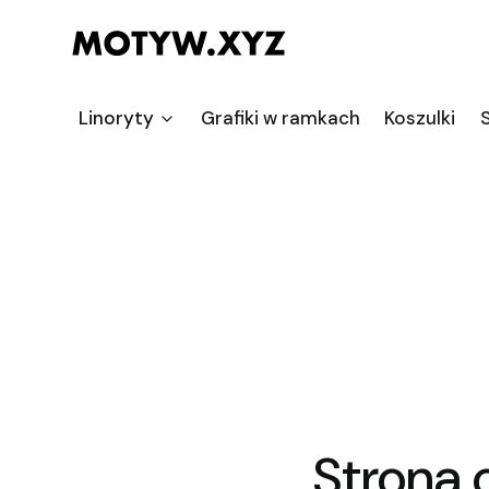
Linoryty
Grafiki w ramkach
Koszulki
S
Strona 