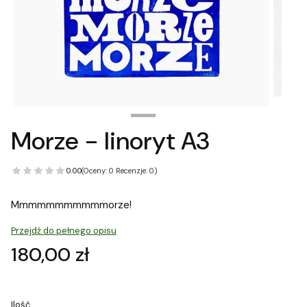
Morze - linoryt A3
0.00
(Oceny: 0 Recenzje: 0)
Mmmmmmmmmmmorze!
Przejdź do pełnego opisu
Cena
180,00 zł
Ilość