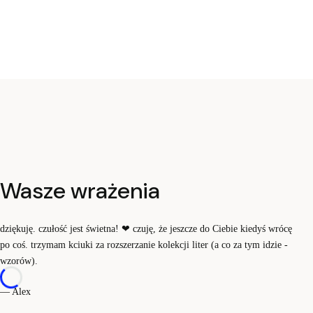
Wasze wrażenia
dziękuję. czułość jest świetna!
❤
czuję, że jeszcze do Ciebie kiedyś wrócę
po coś. trzymam kciuki za rozszerzanie kolekcji liter (a co za tym idzie -
wzorów).
— Alex