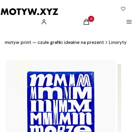
Produkty w koszyku: 0.
Zaloguj się
Koszyk
M
motyw print — czułe grafiki idealne na prezent
Linoryty