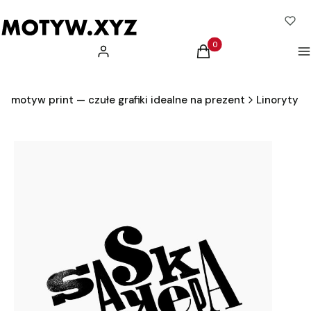
Produkty w koszyku: 0.
Zaloguj się
Koszyk
M
motyw print — czułe grafiki idealne na prezent
Linoryty