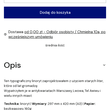
Dodaj do koszyka
Dostawa
od 0,00 zł
- Odbiór osobisty / Chmielna 10a, po
wcześniejszym umówieniu
średnia ilość
Opis
Ten typograficzny linoryt zaprojektowałem z użyciem starych liter,
które od lat gromadzę.
Wypatrzyłem je w antykwariatach Warszawy, Lwowa, Tel Awiwu i
wielu innych miast.
Technika:
linoryt |
Wymiary:
297 mm x 420 mm (A3) |
Papier:
bezkwasowy, 160g