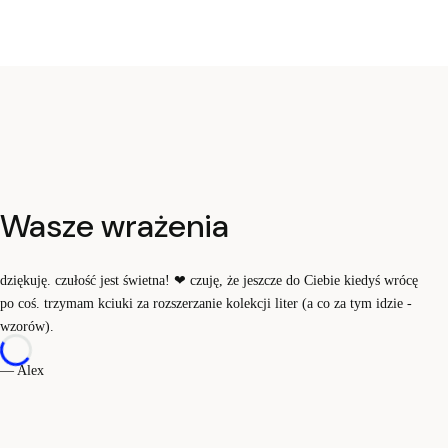
Wasze wrażenia
dziękuję. czułość jest świetna!
❤
czuję, że jeszcze do Ciebie kiedyś wrócę
po coś. trzymam kciuki za rozszerzanie kolekcji liter (a co za tym idzie -
wzorów).
— Alex