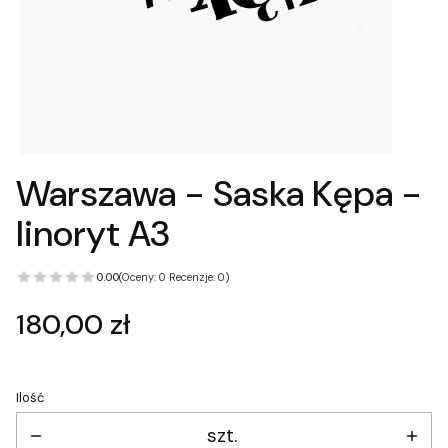
Warszawa - Saska Kępa -
linoryt A3
0.00
(Oceny: 0 Recenzje: 0)
Cena
180,00 zł
Ilość
szt.