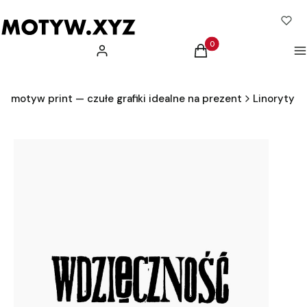
Produkty w koszyku: 0.
Zaloguj się
Koszyk
M
motyw print — czułe grafiki idealne na prezent
Linoryty