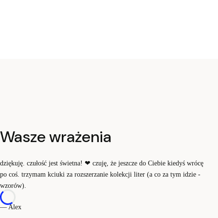
Wasze wrażenia
dziękuję. czułość jest świetna!
❤
czuję, że jeszcze do Ciebie kiedyś wrócę
po coś. trzymam kciuki za rozszerzanie kolekcji liter (a co za tym idzie -
wzorów).
— Alex