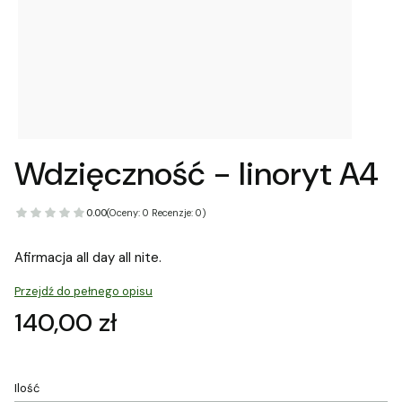
Wdzięczność - linoryt A4
0.00
(Oceny: 0 Recenzje: 0)
Afirmacja all day all nite.
Przejdź do pełnego opisu
Cena
140,00 zł
Ilość