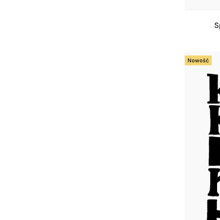
S
Nowość