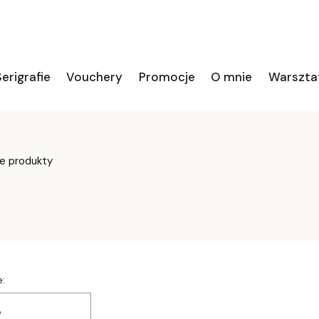
erigrafie
Vouchery
Promocje
O mnie
Warszta
e produkty
a produktów
:
e