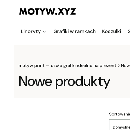
Linoryty
Grafiki w ramkach
Koszulki
S
motyw print — czułe grafiki idealne na prezent
Now
Nowe produkty
List
Sortowanie
Domyśln