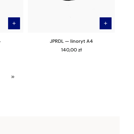
4
JPRDL — linoryt A4
Cena
140,00 zł
Przejdź do ostatniej strony z produktami