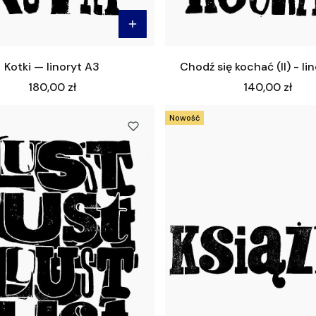
Kotki — linoryt A3
Chodź się kochać (II) - li
Cena
Cena
180,00 zł
140,00 zł
Nowość