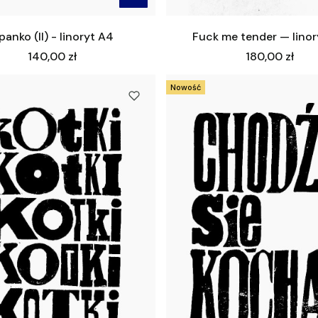
panko (II) - linoryt A4
Fuck me tender — lino
Cena
Cena
140,00 zł
180,00 zł
Nowość