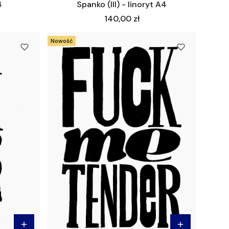
4
Spanko (III) - linoryt A4
Cena
140,00 zł
Nowość