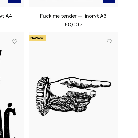
ryt A4
Fuck me tender — linoryt A3
Cena
180,00 zł
Nowość