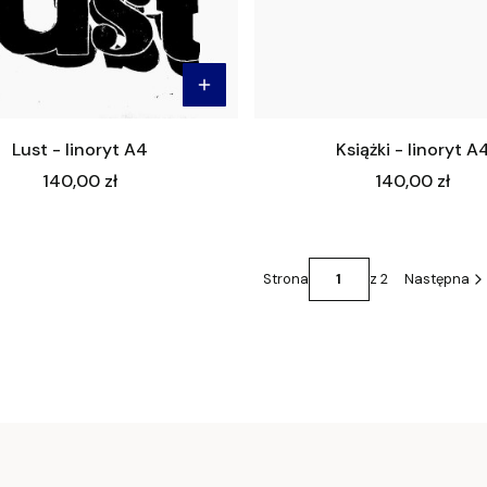
Lust - linoryt A4
Książki - linoryt A
Cena
Cena
140,00 zł
140,00 zł
Strona
z 2
Następna