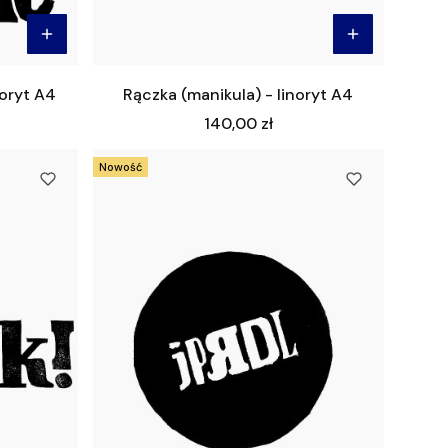
noryt A4
Rączka (manikula) - linoryt A4
Cena
140,00 zł
Nowość