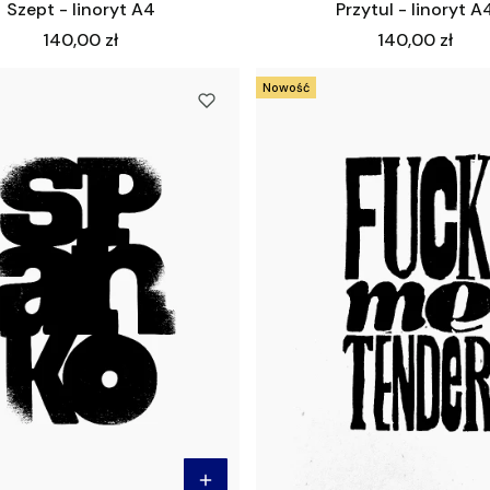
Szept - linoryt A4
Przytul - linoryt A
Cena
Cena
140,00 zł
140,00 zł
Nowość