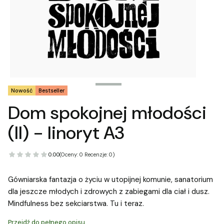
Tagi produktu
Nowość
Bestseller
Dom spokojnej młodości
(II) - linoryt A3
0.00
(Oceny: 0 Recenzje: 0)
Gówniarska fantazja o życiu w utopijnej komunie, sanatorium
dla jeszcze młodych i zdrowych z zabiegami dla ciał i dusz.
Mindfulness bez sekciarstwa. Tu i teraz.
Przejdź do pełnego opisu