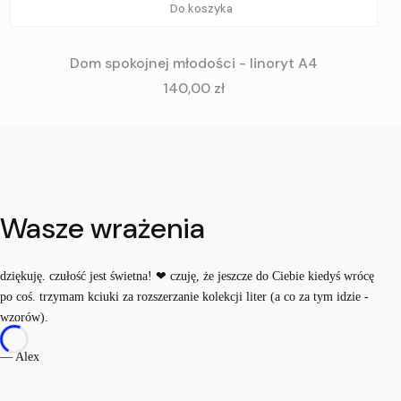
Do koszyka
Dom spokojnej młodości - linoryt A4
Cena
140,00 zł
Wasze wrażenia
dziękuję. czułość jest świetna!
❤
czuję, że jeszcze do Ciebie kiedyś wrócę
po coś. trzymam kciuki za rozszerzanie kolekcji liter (a co za tym idzie -
wzorów).
— Alex