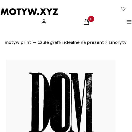
Produkty w koszyku: 0.
Zaloguj się
Koszyk
M
motyw print — czułe grafiki idealne na prezent
Linoryty