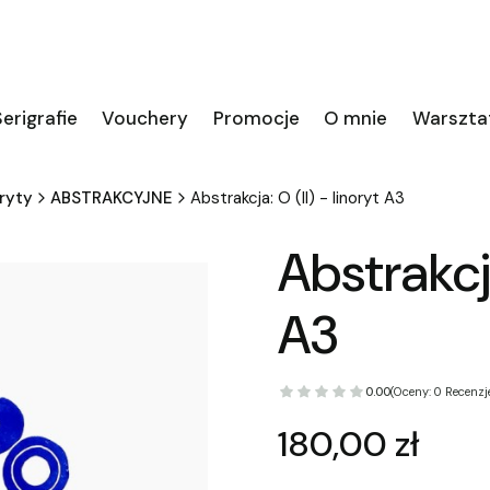
erigrafie
Vouchery
Promocje
O mnie
Warszta
ryty
ABSTRAKCYJNE
Abstrakcja: O (II) - linoryt A3
Abstrakcja
A3
0.00
(Oceny: 0 Recenzje
Cena
180,00 zł