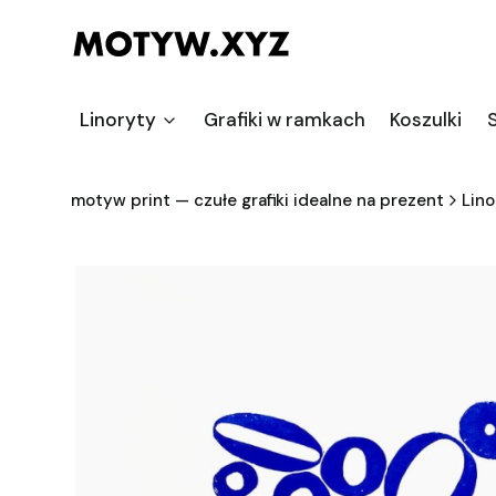
Linoryty
Grafiki w ramkach
Koszulki
S
motyw print — czułe grafiki idealne na prezent
Lino