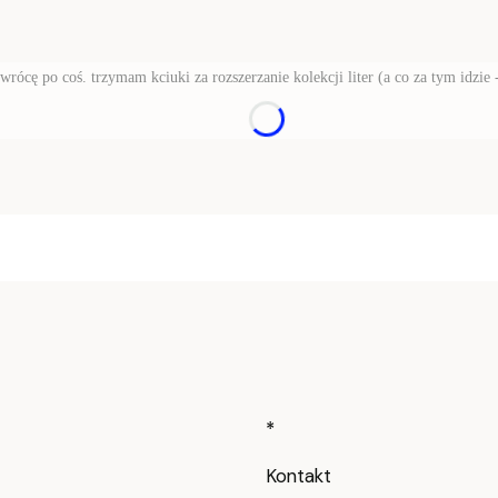
 wrócę po coś. trzymam kciuki za rozszerzanie kolekcji liter (a co za tym idzie
Linki w stop
*
Kontakt