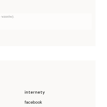
 - wzorów).
ce
internety
facebook