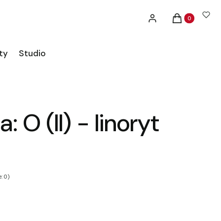
Produkty w ko
Zaloguj się
Koszyk
ty
Studio
: O (II) - linoryt
: 0)