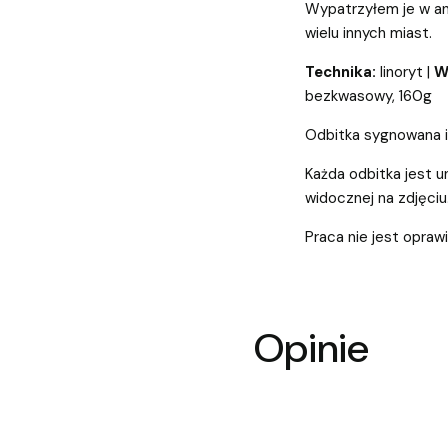
Wypatrzyłem je w an
wielu innych miast.
Technika:
linoryt |
W
bezkwasowy, 160g
Odbitka sygnowana i
Każda odbitka jest un
widocznej na zdjęciu
Praca nie jest opraw
Opinie