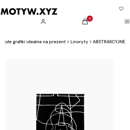
Produkty w koszyku: 0.
Zaloguj się
Koszyk
M
zułe grafiki idealne na prezent
Linoryty
ABSTRAKCYJNE