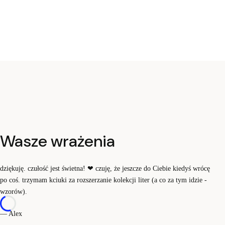
Wasze wrażenia
dziękuję. czułość jest świetna!
❤
czuję, że jeszcze do Ciebie kiedyś wrócę
po coś. trzymam kciuki za rozszerzanie kolekcji liter (a co za tym idzie -
wzorów).
— Alex