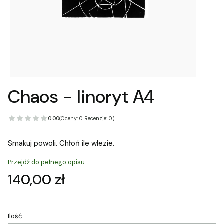
Chaos - linoryt A4
0.00
(Oceny: 0 Recenzje: 0)
Smakuj powoli. Chłoń ile wlezie.
Przejdź do pełnego opisu
Cena
140,00 zł
Ilość