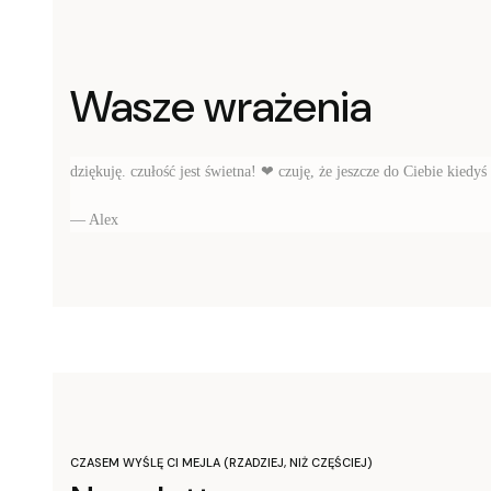
Wasze wrażenia
dziękuję. czułość jest świetna!
❤
czuję, że jeszcze do Ciebie kiedyś
— Alex
CZASEM WYŚLĘ CI MEJLA (RZADZIEJ, NIŻ CZĘŚCIEJ)