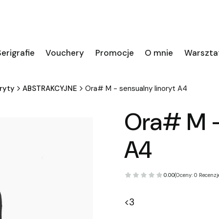
erigrafie
Vouchery
Promocje
O mnie
Warszta
ryty
ABSTRAKCYJNE
Ora# M - sensualny linoryt A4
Ora# M -
A4
0.00
(Oceny: 0 Recenzje
<3