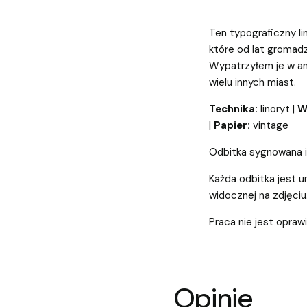
Ten typograficzny li
które od lat gromad
Wypatrzyłem je w an
wielu innych miast.
Technika:
linoryt |
W
|
Papier:
vintage
Odbitka sygnowana i
Każda odbitka jest un
widocznej na zdjęciu
Praca nie jest opraw
Opinie