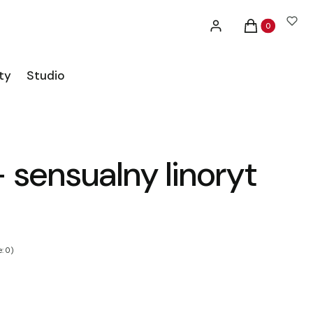
Produkty w ko
Zaloguj się
Koszyk
ty
Studio
 sensualny linoryt
: 0)