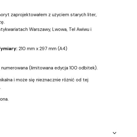
noryt zaprojektowałem z użyciem starych liter,
zę.
tykwariatach Warszawy, Lwowa, Tel Awiwu i
ymiary:
210 mm x 297 mm (A4)
 numerowana (limitowana edycja 100 odbitek).
ikalna i może się nieznacznie różnić od tej
.
iona.