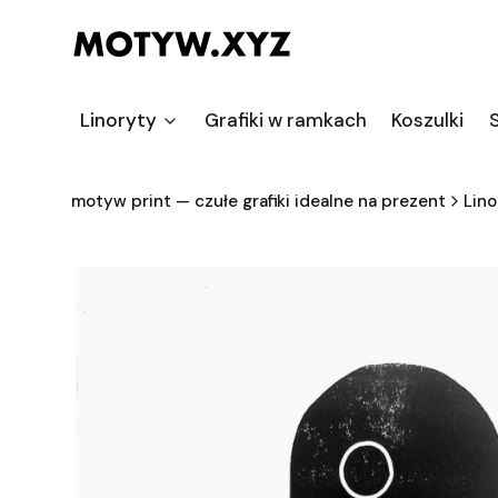
Linoryty
Grafiki w ramkach
Koszulki
S
motyw print — czułe grafiki idealne na prezent
Lino