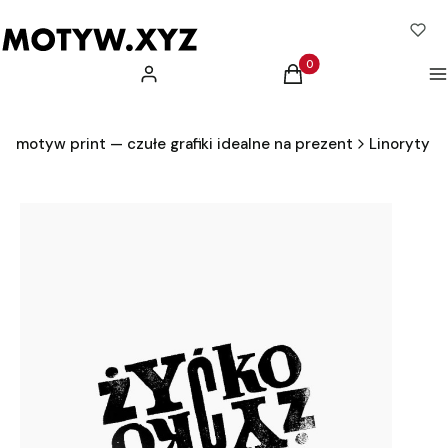
Produkty w koszyku: 0.
Zaloguj się
Koszyk
M
motyw print — czułe grafiki idealne na prezent
Linoryty