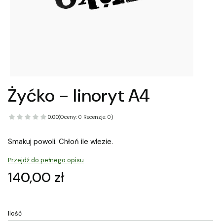
Żyćko - linoryt A4
0.00
(Oceny: 0 Recenzje: 0)
Smakuj powoli. Chłoń ile wlezie.
Przejdź do pełnego opisu
Cena
140,00 zł
Ilość